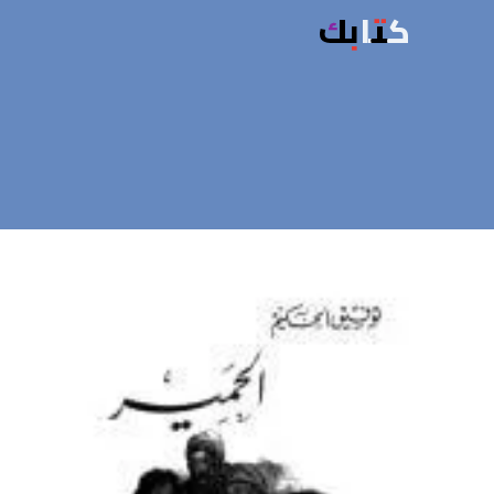
كتابك