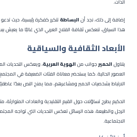
الذات.
إضافة إلى ذلك، نجد أن
البساطة
تتكرر كفكرة رئيسية، حيث تدعو ا
هذا السياق، تنعكس ثقافة الفلاح العربي الذي غالبًا ما يعيش ببس
الأبعاد الثقافية والسياقية
يتناول
الحمير
جوانب من
الهوية العربية
، ويعكس التحديات الم
العصور الحالية. كما يستحضر معاناة الفئات الضعيفة في المجتمع
الارتباط بشخصيات الحمير ومشاعرهم، مما يمنح النص بعدًا عاطفيً
الحكيم يطرح تساؤلات حول القيم التقليدية والعادات المتوارثة، م
الرجل والطبيعة. هذه الرسائل تعكس التحديات التي تواجه المجتمع 
الاجتماعية.