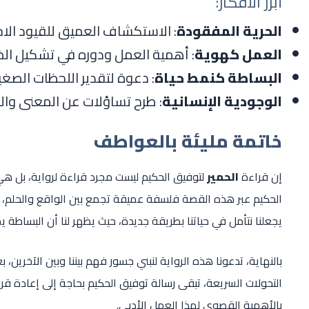
أبرز الأفكار:
الحرية المفقودة
: الاستكشاف العميق للقيود الاج
العمل كهوية
: أهمية العمل ودوره في تشكيل الذ
البساطة كنمط حياة
: دعوة لتقدير اللحظات الصغير
الوجودية الإنسانية
: طرح تساؤلات عن المعنى وا
خاتمة مليئة بالعواطف
إن قراءة
الحمير
لتوفيق الحكيم ليست مجرد قراءة لرواية، بل هي
الحكيم عبر هذه القصة فلسفة عميقة تجمع بين الواقع والحلم، بي
يجعلنا نتأمل في حياتنا بطريقة جديدة، حيث يظهر لنا أن البساطة 
بالنهاية، تدعونا هذه الرواية لنبني جسور فهم بيننا وبين الآخري
التحولات السريعة، تبقى رسالة توفيق الحكيم بحاجة إلى إعادة ق
بالأهمية القصوى لهذا العمل الأدبي.