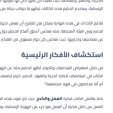
بالحرية، والظلم، والبساطة، حيث تُعرّف كل منها كان لها صوتها الخ
الإنسانية، يستخدم الحكيم هذه الكائنات ليظهر لنا جوانب حياتنا من ز
تتناغم الأحداث في هذه الرواية بشكل يتيح للقارئ أن يعيش تجربة 
الحمير وبين البيئة المحيطة، مما يعكس أعمق أفكار الحكيم حول ا
عن مشاعرها وتجاربها، حيث تعكس كل حوار مستوى من التفكير ا
استكشاف الأفكار الرئيسية
من خلال استعراض الشخصيات والحوار، يُظهر الحكيم بحثه عن الهو
الكتاب في استكشاف قضايا الحرية والقيود. الحمير، كرمز للضعف وقل
أم أننا محاصرون في قيود مجتمعية؟
كما يناقش الكتاب فكرة
العمل والكدح
، حيث تبرز صوت هذه الح
العمل من خلال فكرة أن العمل هو جزء من الهوية الإنسانية، ومع 