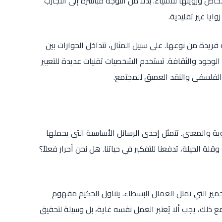
اص ورؤيتها للأشياء. بدلاً من التوجه مباشرة إلى التجارب
وايا غير تقليدية.
فريدة من نوعها. على سبيل المثال، تتداخل الحوارات بين
لوجود والثقافة. تستخدم الشخصيات تقنيات عديدة للتعبير
لفلسفي والنقد العميق للمجتمع.
ية والمعنى. تتمثل إحدى الرسائل الأساسية التي يحملها
ة الحيلة، تدفعنا للتفكير في حياتنا. هل نحن أحرار فعلاً؟
مير التي تمثل العمال البسطاء. يتناول الحكيم مفهوم
ذلك، يجب ألا يُعتبر العمل نفسه غاية، بل وسيلة لتحقيق