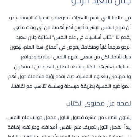
جنان سعيد الرحو
في عالمنا الذي يتسم بالتغيرات السريعة والتحديات اليومية، يبدو
أن فهم النفس البشرية أصبح أكثر أهمية من أي وقت مضى.
يقدم لنا "كتاب أساسيات في علم النفس" للكاتبة جنان سعيد
الرحو مرجعاً غنياً ومتكاملاً يغوص في أعماق هذا العلم، ليكون
دليلاً شاملاً لكل من يسعى لفهم النفس البشرية ودوافع
السلوك. يعتبر هذا الكتاب نقطة انطلاق للعديد من المفكرين
والمهتمين بالعلوم النفسية، حيث يقدم رؤية متكاملة حول أهم
المواضيع النفسية بطريقة مبسطة وسلسة تتناسب مع ثقافتنا.
لمحة عن محتوى الكتاب
يتكون الكتاب من عشرة فصول تتناول مجمل جوانب علم النفس.
يبدأ الفصل الأول بتعريف علم النفس، أهدافه، وطرائقه، إضافة
إلى لمحة تاريخية عن تطور هذا العلم وأهميته. يبرز الكاتب الرابط