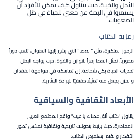
الأمل والخيبة، حيث يتناول كيف يمكن للأفراد أن
يستمروا في البحث عن معنى للحياة في ظل
الصعوبات.
رمزية الكتاب
الرموز المتكررة، مثل "العصا" التي يشير إليها العنوان، تلعب دوراً
محورياً. تمثل العصا رمزاً للتوازن والقوة، حيث يواجه البطل
تحديات الحياة بكل شجاعة. إن تماسكه في مواجهة الفقدان
والحزن يجعل منه تمثيلًا حقيقيًا للإرادة البشرية.
الأبعاد الثقافية والسياقية
يتناول "كتاب ألق عصاك يا غيب" واقع المجتمع العربي
المعاصرة، حيث يرتبط بتحولات تاريخية وثقافية تعكس تطور
الأفكار والقيم. يستعرض الكتاب: