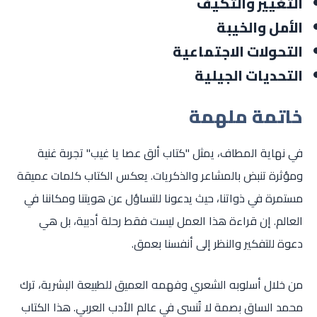
التغيير والتكيف
الأمل والخيبة
التحولات الاجتماعية
التحديات الجيلية
خاتمة ملهمة
في نهاية المطاف، يمثل "كتاب ألق عصا يا غيب" تجربة غنية
ومؤثرة تنبض بالمشاعر والذكريات. يعكس الكتاب كلمات عميقة
مستمرة في ذواتنا، حيث يدعونا للتساؤل عن هويتنا ومكاننا في
العالم. إن قراءة هذا العمل ليست فقط رحلة أدبية، بل هي
دعوة للتفكير والنظر إلى أنفسنا بعمق.
من خلال أسلوبه الشعري وفهمه العميق للطبيعة البشرية، ترك
محمد الساق بصمة لا تُنسى في عالم الأدب العربي. هذا الكتاب