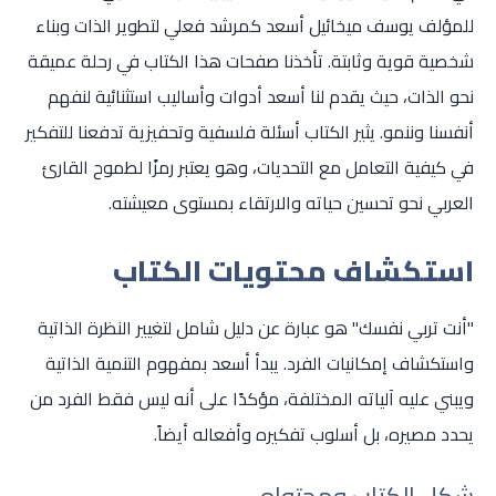
للمؤلف يوسف ميخائيل أسعد كمرشد فعلي لتطوير الذات وبناء
شخصية قوية وثابتة. تأخذنا صفحات هذا الكتاب في رحلة عميقة
نحو الذات، حيث يقدم لنا أسعد أدوات وأساليب استثنائية لنفهم
أنفسنا وننمو. يثير الكتاب أسئلة فلسفية وتحفيزية تدفعنا للتفكير
في كيفية التعامل مع التحديات، وهو يعتبر رمزًا لطموح القارئ
العربي نحو تحسين حياته والارتقاء بمستوى معيشته.
استكشاف محتويات الكتاب
"أنت تربي نفسك" هو عبارة عن دليل شامل لتغيير النظرة الذاتية
واستكشاف إمكانيات الفرد. يبدأ أسعد بمفهوم التنمية الذاتية
ويبني عليه آلياته المختلفة، مؤكدًا على أنه ليس فقط الفرد من
يحدد مصيره، بل أسلوب تفكيره وأفعاله أيضاً.
شكل الكتاب ومحتواه