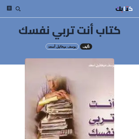
كتابك
كتاب أنت تربي نفسك
تأليف
يوسف ميخائيل أسعد