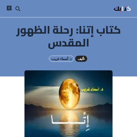
كتابك
كتاب إتنا: رحلة الظهور
المقدس
تأليف
د. أسماء غريب