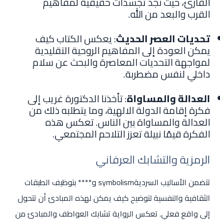
القارئ، حيث نجد تجسدات حقيقية لمفاهيم
القرب والبعد من الله.
تحديات العصر الحديث
: يعكس الكتاب كيف
يمكن العودة إلى المفاهيم الروحية التقليدية
لمواجهة التحديات المعاصرة والبحث عن سلام
داخلي لنفس مضطربة.
العدالة والمساواة
: تأخذنا الدكتورة غريب إلى
فكرة إقامة الدولة الالهية، وما يتطلبه ذلك من
العدالة والمساواة بين الناس. تعكس هذه
الفكرة قيمًا نبيلة تعزز التلاحم المجتمعي.
الرمزية والتشابك العرفاني
تتضمن الأساليب السرديةsymbolism و**** بتوظيف الطبقات
الثقافية والنفسية لتوضيح كيف يمكن لهذه المبادئ أن تتحول
إلى واقع فعلي. تعكس الرواية تشابك العواطف والمبادئ من