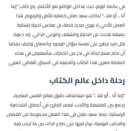
في عالمنا اليوم، حيث يتداخل الواقع مع الأحلام، يبرز كتاب "إما
أنا .. أو فلا .." للكاتب سعد صلال كمنارة للأمل والإلهام. هذا
العمل الأدبي لا يروي مجرد قصة، بل يعكس تجربة إنسانية
عميقة تتحدث عن الاختيار والشغف والوعي الذاتي. إنه دعوة
لكل فرد ليطرح على نفسه سؤال الوجود والمعنى وكيف يمكننا
أن نختار مسار حياتنا في بحر من الخيارات. سأستعرض في هذه
المقالة مغزى هذا الكتاب وأهميته في السياق الثقافي العربي.
رحلة داخل عالم الكتاب
"إما أنا .. أو فلا .." هو استكشاف دقيق لعالم النفس البشرية،
يجمع بين الفلسفة والأدب، ليغمر القارئ في أعماق الشخصية
الإنسانية. يسرد سعد صلال في هذا العمل مجموعة من القصص
والتجارب اليومية، يركز فيها على صراع الذات بين ما ترغب فيه