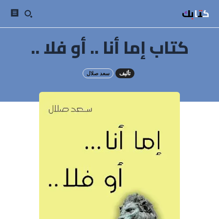
كتابك
كتاب إما أنا .. أو فلا ..
تأليف
سعد صلال