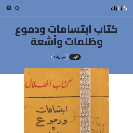
كتابك
كتاب ابتسامات ودموع
وظلمات وأشعة
تأليف
مي زيادة