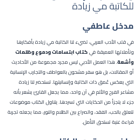
للكاتبة مي زيادة
مدخل عاطفي
في قلب الأدب العربي، تضيء لنا الكاتبة مي زيادة بأفكارها
وتأملاتها العميقة في
كتاب ابتسامات ودموع وظلمات
وأشعة
. هذا العمل الأدبي ليس مجرد مجموعة من الأحاديث
أو المقالات، بل هو سفر مشحون بالعواطف والتجارب الإنسانية
التي يعكس عُمق ذات الكاتبة وإنسانيتها. تستحضر لنا زيادة
مشاعر الفرح والألم في آن واحد، مما يجعل القارئ يشعر بأنه
جزء لا يتجزأ من الحكايات التي تسردها. يتناول الكتاب موضوعات
تتعلق بالحب، الفقد، والصراع بين الظلام والنور، مما يجعله تجربة
قراءة غنية تستحق التأمل.