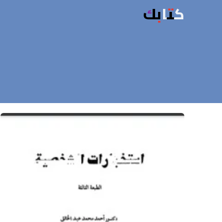
كتابك