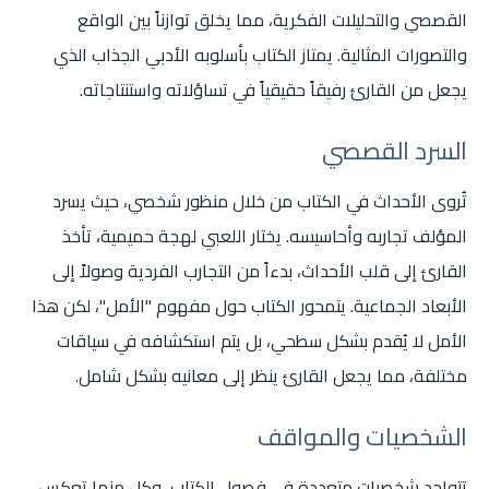
القصصي والتحليلات الفكرية، مما يخلق توازناً بين الواقع
والتصورات المثالية. يمتاز الكتاب بأسلوبه الأدبي الجذاب الذي
يجعل من القارئ رفيقاً حقيقياً في تساؤلاته واستنتاجاته.
السرد القصصي
تُروى الأحداث في الكتاب من خلال منظور شخصي، حيث يسرد
المؤلف تجاربه وأحاسيسه. يختار اللعبي لهجة حميمية، تأخذ
القارئ إلى قلب الأحداث، بدءاً من التجارب الفردية وصولاً إلى
الأبعاد الجماعية. يتمحور الكتاب حول مفهوم "الأمل"، لكن هذا
الأمل لا يُقدم بشكل سطحي، بل يتم استكشافه في سياقات
مختلفة، مما يجعل القارئ ينظر إلى معانيه بشكل شامل.
الشخصيات والمواقف
تتواجد شخصيات متعددة في فصول الكتاب، وكل منها تعكس