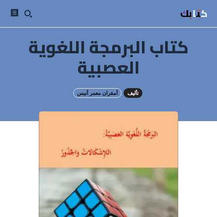
كتابك
كتاب البرمجة اللغوية
العصبية
تأليف
أمقران معمر أنيس