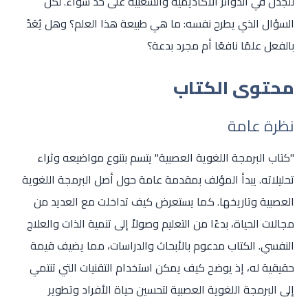
للجدل في الدوائر الأكاديمية والشعبية على حد سواء. لكن
السؤال الذي يطرح نفسه: ما هي طبيعة هذا العلم؟ وهل يُعَدّ
بالفعل علمًا نافعًا أم مجرد بدعة؟
محتوى الكتاب
نظرة عامة
"كتاب البرمجة اللغوية العصبية" يتسم بتنوع مواضيعه وثراء
تحليلاته. يبدأ المؤلف بمقدمة عامة حول أصل البرمجة اللغوية
العصبية وتاريخها. كما يستعرض كيف تداخلت مع العديد من
مجالات الحياة، بدءًا من التعليم وصولاً إلى تنمية الذات والعلاج
النفسي. الكتاب مدعوم بالأبحاث والدراسات، مما يضيف قيمة
حقيقية له، إذ يوضح كيف يمكن استخدام التقنيات التي تنتمي
إلى البرمجة اللغوية العصبية لتحسين حياة الأفراد وتطوير