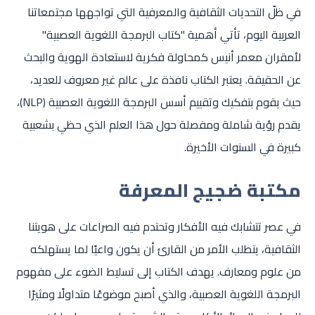
في ظلّ التحديات الثقافية والمعرفية التي تواجهها مجتمعاتنا
العربية اليوم، تأتي أهمية "كتاب البرمجة اللغوية العصبية"
لأمقران معمر أنيس كمحاولة فكرية لاستعادة الهوية والبحث
عن الحقيقة. يعتبر الكتاب نافذة على عالم غير معروف للعديد،
حيث يقوم بتفكيك وتقييم أسس البرمجة اللغوية العصبية (NLP)،
يقدم رؤية شاملة ومفصلة حول هذا العلم الذي حظي بشعبية
كبيرة في السنوات الأخيرة.
مكتبة ضجيج المعرفة
في عصر تتشابك فيه الأفكار وتحتدم فيه الصراعات على هويتنا
الثقافية، يتطلب الأمر من القارئ أن يكون واعيًا لما يستهلكه
من علوم ومعارف. يهدف الكتاب إلى تسليط الضوء على مفهوم
البرمجة اللغوية العصبية، والذي أصبح موضوعًا متداولًا ومثيرًا