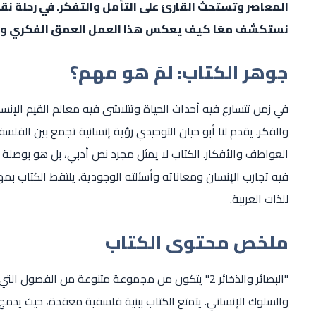
المعاصر وتستحث القارئ على التأمل والتفكر. في رحلة نق
نستكشف معًا كيف يعكس هذا العمل العمق الفكري والمع
جوهر الكتاب: لمَ هو مهم؟
والفكر. يقدم لنا أبو حيان التوحيدي رؤية إنسانية تجمع بين الفلسفة،
العواطف والأفكار. الكتاب لا يمثل مجرد نص أدبي، بل هو بوصلة
فيه تجارب الإنسان ومعاناته وأسئلته الوجودية. يلتقط الكتاب بمها
للذات العربية.
ملخص محتوى الكتاب
"البصائر والذخائر 2" يتكون من مجموعة متنوعة من الف
والسلوك الإنساني. يتمتع الكتاب ببنية فلسفية معقدة، حيث يدمج 