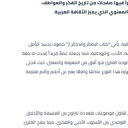
رأ فيها صفحات من تاريخ الفكر والعواطف،
نوي الذي يميز الثقافة العربية.
في زمن تتسارع فيه أحداث الحياة وتتلاشى فيه معالم القيم الإنسانية، يأتي "كتاب البصائر والذخائر 2" كصوت يجسد التأمل
 الأدب، والروحانية، مما يجعله عملاً فريداً يتحدث لنا بلغة
 توجه القارئ نحو أفق من المعرفة والمعنى، حيث تتجلى
رة هذا التنوع عاكسًا واقعًا يعبر عن أحلام وآلام ملازمة
صول التي تتناول موضوعات متعددة تتراوح بين الفلسفة والأخلاق
التوحيدي بين الأسلوب الأدبي والفكري، مما يمنح القارئ