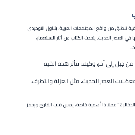
هو وثيقة ثقافية تنطلق من واقع المجتمعات العربية. يتناول التوحيدي
في العصر الحديث. يتحدث الكتاب عن آثار الاستعمار،
ت.
من جيل إلى آخر، وكيف تتأثر هذه القيم
ضلات العصر الحديث، مثل العزلة والتطرف،
هذا المزيج من الفكر العميق والمشاعر الجياشة يجعل "البصائر والذخائر 2" عملاً ذا أهمية خاصة، يمس قلب القارئ ويحفز