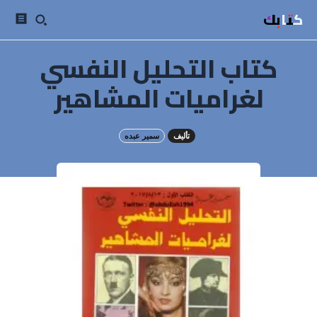
كتابك
كتاب التحليل النفسي
لغراميات المشاهير
تأليف
سمير عبده