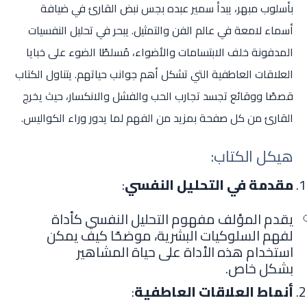
بأسلوب مبهر، يبدأ سمير عبده بجس نبض القارئ في ضيافة
أسماء لامعة في عالم الفن والتمثيل. يبحر في تحليل النفسيات
المدفونة خلف الابتسامات والأضواء، مُسلطًا الضوء على خبايا
العلاقات العاطفية التي تشكل أهم جوانب حياتهم. يتناول الكتاب
قصصًا ووقائع تجسد تجارب الحب والفشل والانكسار، حيث يخرج
القارئ من كل صفحة بمزيد من الفهم لما يدور وراء الكواليس.
هيكل الكتاب:
مقدمة في التحليل النفسي
:
يقدم المؤلف مفهوم التحليل النفسي كأداة
لفهم السلوكيات البشرية، موضحًا كيف يمكن
استخدام هذه الأداة على حياة المشاهير
بشكل خاص.
أنماط العلاقات العاطفية
: