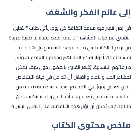
إلى عالم الفكر والشغف
في زمن تتغير فيه ملامح الثقافة كل يوم، يأتي كتاب "التحليل
النفسي لغراميات المشاهير" لـ سمير عبده ليقدم لنا تجربة فريدة
من نوعها. الكتاب ليس مجرد قراءة للاستمتاع، بل هو رحلة
نفسية تفكك أغوار تفكير المشاهير وحياتهم العاطفية، وتُبرز
صراعاتهم الإنسانية. يُشعر القارئ بالفضول حول كيف يمكن
لمشاعر الحب والنجاح والفشل أن تتداخل في حياة الأشخاص
الذين يُعدون رموزًا في المجتمع. يتحدث عبده بلغة قريبة من
القلوب، عميقة في معانيها، ويأخذنا في رحلة نستكشف من
خلالها كيف يُمكن أن تؤثر هذه التناقضات على النفس البشرية.
ملخص محتوى الكتاب