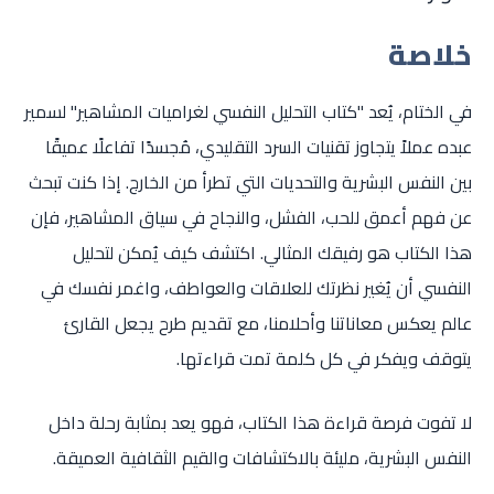
خلاصة
في الختام، يُعد "كتاب التحليل النفسي لغراميات المشاهير" لسمير
عبده عملاً يتجاوز تقنيات السرد التقليدي، مُجسدًا تفاعلًا عميقًا
بين النفس البشرية والتحديات التي تطرأ من الخارج. إذا كنت تبحث
عن فهم أعمق للحب، الفشل، والنجاح في سياق المشاهير، فإن
هذا الكتاب هو رفيقك المثالي. اكتشف كيف يُمكن لتحليل
النفسي أن يُغير نظرتك للعلاقات والعواطف، واغمر نفسك في
عالم يعكس معاناتنا وأحلامنا، مع تقديم طرح يجعل القارئ
يتوقف ويفكر في كل كلمة تمت قراءتها.
لا تفوت فرصة قراءة هذا الكتاب، فهو يعد بمثابة رحلة داخل
النفس البشرية، مليئة بالاكتشافات والقيم الثقافية العميقة.