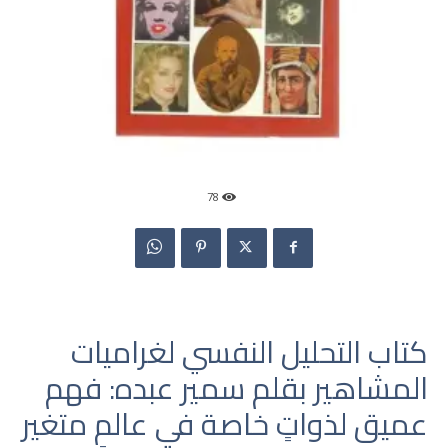
78
كتاب التحليل النفسي لغراميات
المشاهير بقلم سمير عبده: فهم
عميق لذواتٍ خاصة في عالمٍ متغير