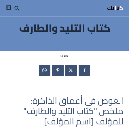
كتابك
كتاب التليد والطارف
64
الغوص في أعماق الذاكرة:
ملخص "كتاب التليد والطارف"
للمؤلف [اسم المؤلف]