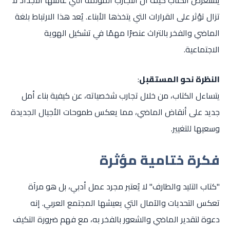
يستعرض الكتاب كيف أن التجارب المؤلمة التي عاشها الأجداد لا
تزال تؤثر على القرارات التي يتخذها الأبناء. يُعد هذا الارتباط بلغة
الماضي والفخر بالتراث عنصرًا مهمًا في تشكيل الهوية
الاجتماعية.
النظرة نحو المستقبل
:
يتساءل الكتاب، من خلال تجارب شخصياته، عن كيفية بناء أمل
جديد على أنقاض الماضي، مما يعكس طموحات الأجيال الجديدة
وسعيها للتغيير.
فكرة ختامية مؤثرة
"كتاب التليد والطارف" لا يُعتبر مجرد عمل أدبي، بل هو مرآة
تعكس التحديات والآمال التي يعيشها المجتمع العربي. إنه
دعوة لتقدير الماضي والشعور بالفخر به، مع فهم ضرورة التكيف