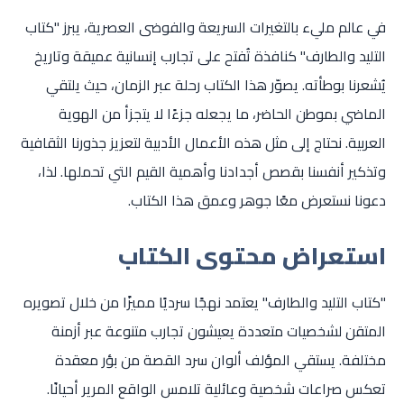
في عالم مليء بالتغيرات السريعة والفوضى العصرية، يبرز "كتاب
التليد والطارف" كنافذة تُفتح على تجارب إنسانية عميقة وتاريخ
يُشعرنا بوطأته. يصوّر هذا الكتاب رحلة عبر الزمان، حيث يلتقي
الماضي بموطن الحاضر، ما يجعله جزءًا لا يتجزأ من الهوية
العربية. نحتاج إلى مثل هذه الأعمال الأدبية لتعزيز جذورنا الثقافية
وتذكير أنفسنا بقصص أجدادنا وأهمية القيم التي تحملها. لذا،
دعونا نستعرض معًا جوهر وعمق هذا الكتاب.
استعراض محتوى الكتاب
"كتاب التليد والطارف" يعتمد نهجًا سرديًا مميزًا من خلال تصويره
المتقن لشخصيات متعددة يعيشون تجارب متنوعة عبر أزمنة
مختلفة. يستقي المؤلف ألوان سرد القصة من بؤر معقدة
تعكس صراعات شخصية وعائلية تلامس الواقع المرير أحيانًا.