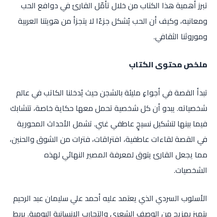
تبرز أهمية هذا الكتاب من خلال تأمّل القارئ في دوافع الحب
ومعانيه، وكيف أن الحب يُشكل جزءًا لا يتجزأ من هويتنا العربية
وموروثنا الثقافي.
ملخص محتوى الكتاب
تبدأ القصة في أجواءٍ مليئة بالشجن حيث يُدخلنا الكاتب في عالم
شخصياته. يبدو أن كل شخصية تحمل معها حكاية خاصة، تتشابك
فيما بينها لتشكيل نسيجٍ عاطفي غني. تشمل الأحداث المحورية
في القصة لقاءات عاطفية، افتراقات، فترات من الشوق والحنين،
مما يجعل القارئ يتوق لمعرفة المصير النهائي لهذه
الشخصيات.
الأسلوب السردي الذي يعتمد عليه أحمد علي سليمان عبد الرحيم
يتميز بمزيج من الوصف الشعري والتجارب الإنسانية اليومية. يربط