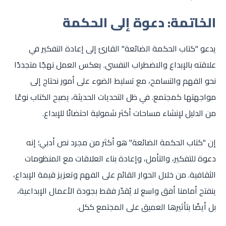
الخاتمة: دعوة إلى الحكمة
يدعو "كتاب الحكمة الضائعة" القارئ إلى إعادة التفكير في
علاقته بالإبداع والاضطراب النفسي. يعكس العمل نهجًا متجددًا
نحو الفهم والتسامح، مع تسليط الضوء على أمور نحتاج إلى
مواجهتها كمجتمع. في ظل التحديات الحديثة، يصبح الكتاب نوعًا
من الدليل لإنشاء مساحات أكثر شمولية احتضانًا للإبداع.
إن "كتاب الحكمة الضائعة" هو أكثر من مجرد نص أدبي؛ إنه
دعوة للتفكير، والتأمل، وإعادة بناء العلاقات مع المنظومات
الثقافية. من خلال الحوار القائم على الفهم وتعزيز قيمة الإبداع،
ينفتح أمامنا أفق واسع لا يُقدّر فقط بجودة الأعمال الإبداعية،
بل أيضًا بتأثيرها العميق على المجتمع ككل.