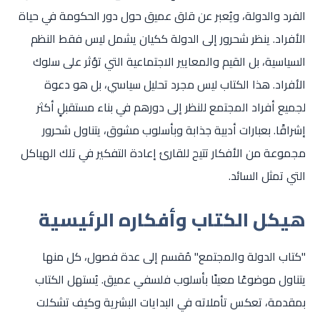
الفرد والدولة، ويُعبر عن قلق عميق حول دور الحكومة في حياة
الأفراد. ينظر شحرور إلى الدولة ككيان يشمل ليس فقط النظم
السياسية، بل القيم والمعايير الاجتماعية التي تؤثر على سلوك
الأفراد. هذا الكتاب ليس مجرد تحليل سياسي، بل هو دعوة
لجميع أفراد المجتمع للنظر إلى دورهم في بناء مستقبلٍ أكثر
إشراقًا. بعبارات أدبية جذابة وبأسلوب مشوق، يتناول شحرور
مجموعة من الأفكار تتيح للقارئ إعادة التفكير في تلك الهياكل
التي تمثل السائد.
هيكل الكتاب وأفكاره الرئيسية
"كتاب الدولة والمجتمع" مُقسم إلى عدة فصول، كل منها
يتناول موضوعًا معينًا بأسلوب فلسفي عميق. يُستهل الكتاب
بمقدمة، تعكس تأملاته في البدايات البشرية وكيف تشكلت