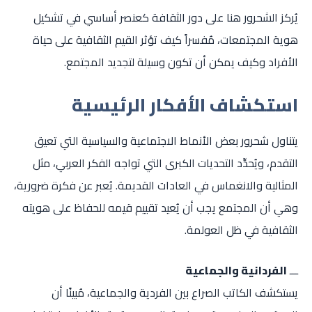
يُركز الشحرور هنا على دور الثقافة كعنصر أساسي في تشكيل
هوية المجتمعات، مُفسراً كيف تؤثر القيم الثقافية على حياة
الأفراد وكيف يمكن أن تكون وسيلة لتجديد المجتمع.
استكشاف الأفكار الرئيسية
يتناول شحرور بعض الأنماط الاجتماعية والسياسية التي تعيق
التقدم، ويُحدِّد التحديات الكبرى التي تواجه الفكر العربي، مثل
المثالية والانغماس في العادات القديمة. يُعبر عن فكرة ضرورية،
وهي أن المجتمع يجب أن يُعيد تقييم قيمه للحفاظ على هويته
الثقافية في ظل العولمة.
ـــ
الفردانية والجماعية
يستكشف الكاتب الصراع بين الفردية والجماعية، مُبينًا أن