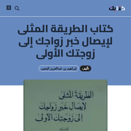
كتابك
كتاب الطريقة المثلى
لإيصال خبر زواجك إلى
زوجتك الأولى
تأليف
إبراهيم بن عبدالعزيز اليحيى