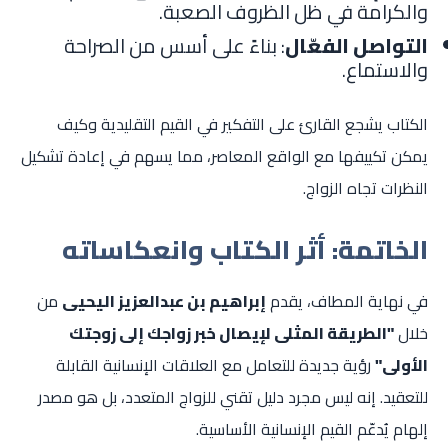
والكرامة في ظل الظروف الصعبة.
التواصل الفعّال
: بناءً على أسس من الصراحة
والاستماع.
الكتاب يشجع القارئ على التفكير في القيم التقليدية وكيف
يمكن تكييفها مع الواقع المعاصر، مما يسهم في إعادة تشكيل
النظرات تجاه الزواج.
الخاتمة: أثر الكتاب وانعكاساته
في نهاية المطاف، يقدم
إبراهيم بن عبدالعزيز اليحيى
من
خلال
"الطريقة المثلى لإيصال خبر زواجك إلى زوجتك
الأولى"
رؤية جديدة للتعامل مع العلاقات الإنسانية القابلة
للتعقيد. إنه ليس مجرد دليل تقني للزواج المتعدد، بل هو مصدر
إلهام يُدعّم القيم الإنسانية الأساسية.