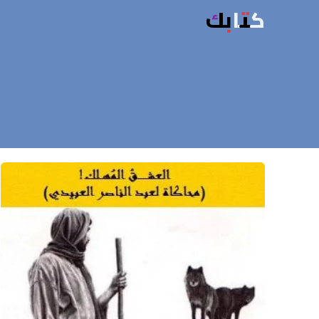
كتابك