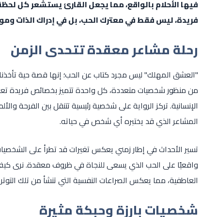
فيها الأحلام بالواقع، مما يجعل القارئ يستشعر كل لحظة 
فريدة، ليس فقط في معترك الحب، بل في إدراك الذات وموا
رحلة مشاعر معقدة تتحدى الزمن
"العشق المهلك" ليس مجرد كتاب عن الحب؛ إنها قصة حية تأخذنا ع
من منظور شخصيات متعددة، كل واحدة تتميز بخصائص فريدة تعك
الإنسانية. تركز الرواية على شخصية رئيسية تتنقل بين الفرحة وال
المشاعر الذي قد يختبره أي شخص في حياته.
تسير الأحداث في إطار زمني يعكس تغيرات قد تطرأ على الشخصيا
واقعيًا على الحب الذي يسعى للنجاة في ظروف معقدة. نرى كيف ت
العاطفية، مما يعكس الصراعات النفسية التي تنشأ من تلك التوترا
شخصيات بارزة وحبكة مثيرة