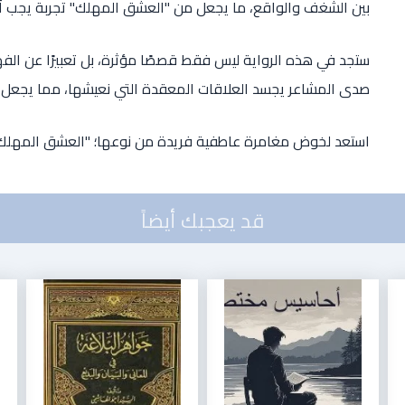
بين الشغف والواقع، ما يجعل من "العشق المهلك" تجربة يجب أ
ستجد في هذه الرواية ليس فقط قصصًا مؤثرة، بل تعبيرًا عن الفهم 
صدى المشاعر يجسد العلاقات المعقدة التي نعيشها، مما يجعل ال
استعد لخوض مغامرة عاطفية فريدة من نوعها؛ "العشق المهلك
قد يعجبك أيضاً