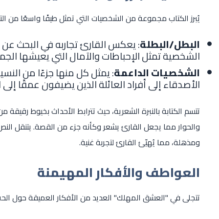
يُبرز الكتاب مجموعة من الشخصيات التي تمثل طيفًا واسعًا من التج
البطل/البطلة
: يعكس القارئ تجاربه في البحث عن ا
الشخصية تمثل الإحباطات والآمال التي يعيشها الجم
الشخصيات الداعمة
: يمثل كل منها جزءًا من النسي
الأصدقاء إلى أفراد العائلة الذين يضيفون عمقًا إلى ا
تتسم الكتابة بالنبرة الشعرية، حيث تترابط الأحداث بخيوط رقيقة من
والحوار مما يجعل القارئ يشعر وكأنه جزء من القصة. يتنقل ال
ومذهلة، مما يُهيّئ القارئ لتجربة غنية.
العواطف والأفكار المهيمنة
تتجلى في "العشق المهلك" العديد من الأفكار العميقة حول الحب 