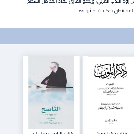
كس روح الأدب العربي، ويدعو القارئ لنفاذ أبعد من السطح
 تنطق بحكايات لم تُروَ بعد.
كتاب ذكر الموت
كتاب الناصح مما علم...