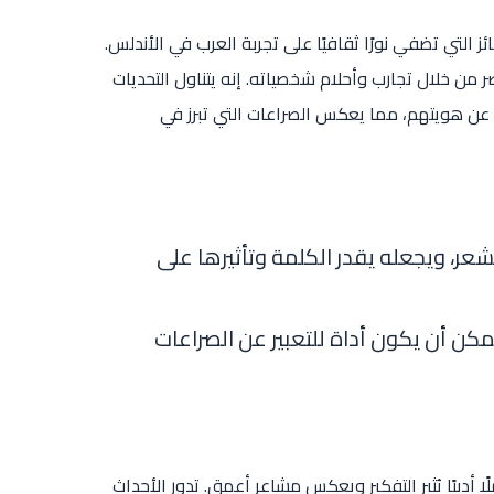
ئز التي تضفي نورًا ثقافيًا على تجربة العرب في الأندلس.
من خلال تجارب وأحلام شخصياته. إنه يتناول التحديات
ث عن هويتهم، مما يعكس الصراعات التي تبرز في
عر، ويجعله يقدر الكلمة وتأثيرها على
يمكن أن يكون أداة للتعبير عن الصراعات
ا أدبيًا يُثير التفكير ويعكس مشاعر أعمق. تدور الأحداث