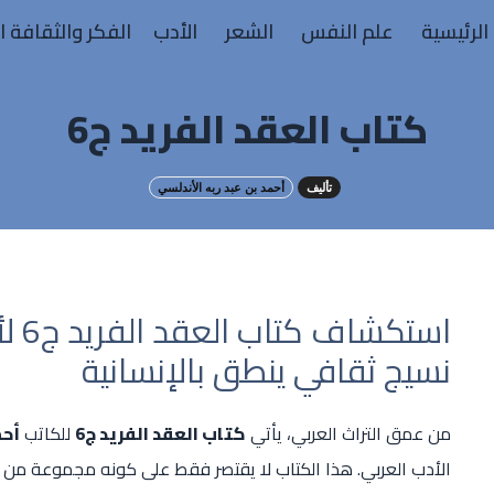
الرئيسية
علم النفس
الشعر
الأدب
الفكر والثقافة ا
كتاب العقد الفريد ج6
تأليف
أحمد بن عبد ربه الأندلسي
استك
نسيج ثقافي ينطق بالإنسانية
من عمق التراث العربي، يأتي
كتاب العقد الفريد ج6
للكاتب
أحم
الأدب العربي. هذا الكتاب لا يقتصر فقط على كونه مجموعة من ا