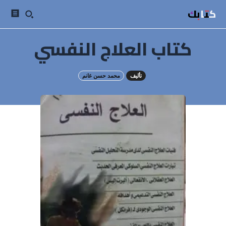
كتابك
كتاب العلاج النفسي
تأليف
محمد حسن غانم