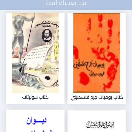
قد يعجبك أيضاً
كتاب يوميات جرح فلسطيني
كتاب سونيتات