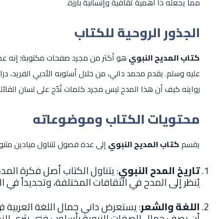
مما يجعله ذا أهمية ثقافية وإنسانية بارزة.
الجذور الروحية للكتاب
كتاب المديح النبوي
هو أكثر من مجرد صفحات مكتوبة؛ إنه عمل 
عليه وسلم. يقدم محمد داني، من خلال أسلوبه الأدبي الفريد، در
روايته كيف أن هذا المدح ليس مجرد كلمات تُدّح على لسان القائلين
محتويات الكتاب وموضوعاته
يقسم
كتاب المديح النبوي
إلى عدة فصول تتناول ميادين متنوع
تاريخ المدح النبوي
: يتناول الكتاب أصل فكرة المد
يُنظر إلى المدح في الثقافات المختلفة، وتحديداً في ال
اللغة والشعر
: يستعرض داني جمال اللغة العربية 
أن يصف جمال الصفات النبوية بأسلوب فني يثري الن