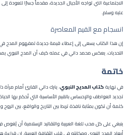
الاجتماعية التي تواجه الأجيال الجديدة، مقدماً جسرًا للعودة إلى
عليه وسلم.
انسجام مع القيم المعاصرة
إن هذا الكتاب يسعى إلى إعطاء قيمة جديدة لمفهوم المدح في ع
التحديات. يعكس محمد داني في عمله كيف أن المدح النبوي يمكن أ
خاتمة
في نهاية
كتاب المديح النبوي
، يترك داني القارئ أمام مرآة ذ
تجديد العواطف والإحساس بالقيم الأساسية التي تُحكم بها الحي
كلمة أن تكون بمثابة نافذة تربط بين التاريخ والواقع، بين الروح وا
ينبغي على كل محب للغة العربية والتقاليد الإسلامية أن يُغوص ف
أبعاد المدح النبوي ومكانته في قلب الثقافة العربية. إن قراءة هذ