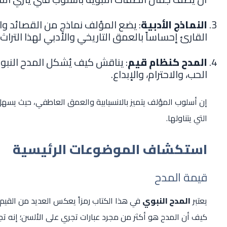
النماذج الأدبية
: يضع المؤلف نماذج من القصائد وال
القارئ إحساساً بالعمق التاريخي والأدبي لهذا التراث.
المدح كنظام قيم
: يناقش كيف يُشكل المدح النبوي
الحب، والاحترام، والإبداع.
إن أسلوب المؤلف يتميز بالانسيابية والعمق العاطفي، حيث يسهل 
التي يتناولها.
استكشاف الموضوعات الرئيسية
قيمة المدح
يعتبر
المدح النبوي
في هذا الكتاب رمزاً يعكس العديد من القيم ا
كيف أن المدح هو أكثر من مجرد عبارات تجري على الألسن؛ إنه تجسي