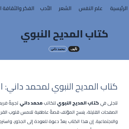
الرئيسية
علم النفس
الشعر
الأدب
الفكر والثقافة ا
كتاب المديح النبوي
تأليف
محمد داني
كتاب المديح النبوي لمحمد داني: ان
تتجلى في
كتاب المديح النبوي
للكاتب
محمد داني
تجربةٌ فري
الصفحات القليلة، ينسج المؤلف قصةً عاطفية تلامس قلوب القراء وت
والاجتماعية. إن هذا الكتاب يعدّ دعوة للعودة إلى الجذور، واسترجا