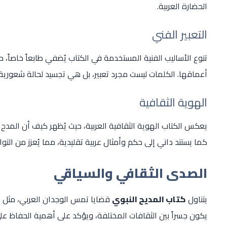
الحضارة العربية.
التعبير الفني
تنوع الأساليب الفنية المستخدمة في الكتاب يُضفي طابعاً خاصاً،
أعماقها. الكلمات ليست مجرد تعبير، بل هي تجسيد لحالة شعورية
الهوية الثقافية
يعكس الكتاب الهوية الثقافية العربية، حيث يُظهر كيف أن المدح ا
كما يستند داني إلى حكم وأمثال عربية تقليدية، مما يُعزز من التو
الصدى الثقافي والسياقي
يتناول
كتاب المديح النبوي
قضايا تمس الوجدان العربي، مثل ا
يكون جسراً بين الثقافات المختلفة، ويؤكد على أهمية الحفاظ عل