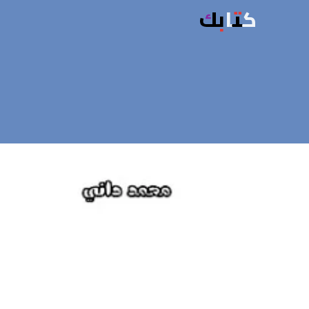
كتابك