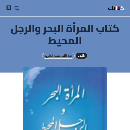
كتابك
كتاب المرأة البحر والرجل
المحيط
تأليف
عبد الله محمد الداوود