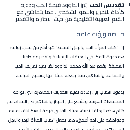
تقديس الحب
: يُبرز الداوود قيمة الحب ودوره
كأداة للتحرير والنمو الشخصي، مما يتماشى مع
القيم العربية التقليدية من حيث الاحترام والتقدير.
خلاصة ورؤية عامة
إن "كتاب المرأة البحر والرجل المحيط" هو أكثر من مجرد رواية؛
هو دعوة للتفكر في العلاقات الإنسانية وتقدير عواطفنا
العميقة. يقدم عبد الله محمد الداوود نصًا يعيد تعريف الحب
والصداقة والتفاهم، مما يجعله عملًا أدبيًا يستحق القراءة.
يدعونا الكتاب إلى إعادة تقييم التحديات المعاصرة التي تواجه
المجتمعات العربية، ويشجع على الحوار والتفاهم بين الأفراد. في
ختام هذه الرحلة الأدبية، يمتلك القارئ فرصة لاستكشاف نفسهِ
وعواطفه على نحو أعمق، مما يجعل "كتاب المرأة البحر والرجل
المحيط" قطعة أدبية عظيمة تظل خالدة في ذاكرة الأدب