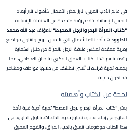
في عالم الأدب العربي، تبرز بعض الأعمال كأضواء تنير أبعاد
النفس الإنسانية وتقدم رؤية متجددة عن العلاقات الإنسانية.
"كتاب المرأة البحر والرجل المحيط"
للمؤلف
عبد الله محمد
الداوود
هو أحد تلك الأعمال التي تلامس الروح وتتناول مواضيع
رمزية معقدة تعكس علاقة الرجل بالمرأة من خلال استعارة
رائعة. يتسم هذا الكتاب بالعمق الفكري والحنان العاطفي، مما
يجعله تجربة قراءة لا تُنسى تكتشف من خلالها عواطف ومشاعر
قد تكون دفينة.
لمحة عن الكتاب وأهميته
يعتبر "كتاب المرأة البحر والرجل المحيط" تجربة أدبية غنية تأخذ
القارئ في رحلة ساحرة تتجاوز حدود الكلمات. يتناول الداوود في
هذا الكتاب موضوعات تتعلق بالحب، الفراق، والفهم العميق