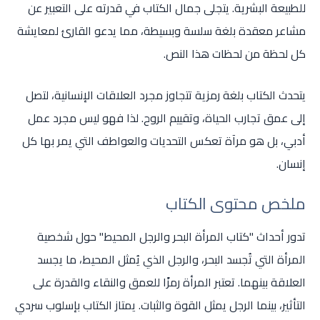
للطبيعة البشرية. يتجلى جمال الكتاب في قدرته على التعبير عن
مشاعر معقدة بلغة سلسة وبسيطة، مما يدعو القارئ لمعايشة
كل لحظة من لحظات هذا النص.
يتحدث الكتاب بلغة رمزية تتجاوز مجرد العلاقات الإنسانية، لتصل
إلى عمق تجارب الحياة، وتقييم الروح. لذا فهو ليس مجرد عمل
أدبي، بل هو مرآة تعكس التحديات والعواطف التي يمر بها كل
إنسان.
ملخص محتوى الكتاب
تدور أحداث "كتاب المرأة البحر والرجل المحيط" حول شخصية
المرأة التي تُجسد البحر، والرجل الذي يُمثل المحيط، ما يجسد
العلاقة بينهما. تعتبر المرأة رمزًا للعمق والنقاء والقدرة على
التأثير، بينما الرجل يمثل القوة والثبات. يمتاز الكتاب بإسلوب سردي