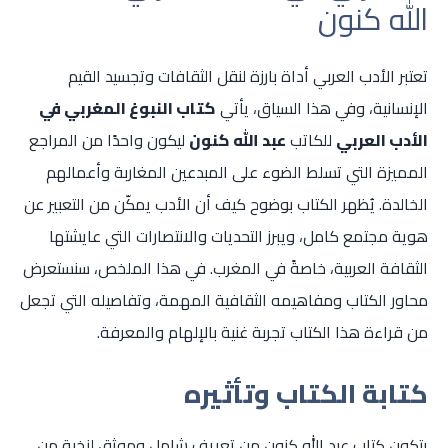
الله كنون
تعتبر الأدب العربي أداة بارزة لنقل الثقافات وتجسيد القيم
الإنسانية، وفي هذا السياق، يأتي
كتاب النبوغ المغربي في
الأدب العربي
للكاتب
عبد الله كنون
ليكون واحدًا من المراجع
المميزة التي تسلط الضوء على المبدعين المغاربة وأعمالهم
الخالدة. يُظهر الكتاب بوضوح كيف أن الأدب يمكّن من التعبير عن
هوية مجتمع كامل، ويبرز التحديات والانتصارات التي عايشتها
الثقافة العربية، خاصةً في المغرب. في هذا الملخص، سنستعرض
محاور الكتاب ومفاهيمه الثقافية المهمة، وتفاصيله التي تجعل
من قراءة هذا الكتاب تجربة غنية بالإلهام والمعرفة.
كتابة الكتاب وتأثيره
يتكون كتاب عبد الله كنون من تعريف شامل وموثق لنخبة من