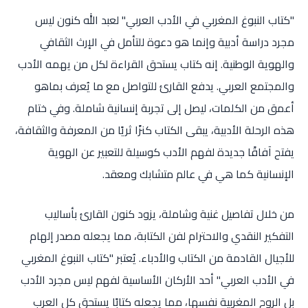
"كتاب النبوغ المغربي في الأدب العربي" لعبد الله كنون ليس
مجرد دراسة أدبية وإنما هو دعوة للتأمل في الإرث الثقافي
والهوية الوطنية. إنه كتاب يستحق القراءة لكل من يهمه الأدب
والمجتمع العربي. يدفع القارئ للتواصل مع ما يُعرف بماهو
أعمق من الكلمات، ليصل إلى تجربة إنسانية شاملة. وفي ختام
هذه الرحلة الأدبية، يبقى الكتاب كنزًا ثريًا من المعرفة والثقافة،
يفتح آفاقًا جديدة لفهم الأدب كوسيلة للتعبير عن الهوية
الإنسانية كما هي في عالم متشابك ومعقد.
من خلال تفاصيل غنية وشاملة، يزود كنون القارئ بأساليب
التفكير النقدي والاحترام لفن الكتابة، مما يجعله مصدر إلهام
للأجيال القادمة من الكتاب والأدباء. يُعتبر "كتاب النبوغ المغربي
في الأدب العربي" أحد الأركان الأساسية لفهم ليس مجرد الأدب
بل الروح المغربية نفسها، مما يجعله كتابًا يستحق كل العرب