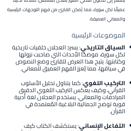
يُقسّم إلى فصول تغطي السور بشكل متسلسل، مُقدماً تحليلًا
عميقًا لكل سورة، مما يُمكن القارئ من فهم التوجهات الرئيسية
والمعاني العميقة.
الموضوعات الرئيسية
السياق التاريخي
: يسرد العجلان خلفيات تاريخية
لكل سورة، موضحًا الأحداث التي صاحبت نزولها
وكتابتها. يتيح هذا العرض للقارئ وضع النصوص
في سياقها، مما يُعزز الفهم العميق للمعاني.
التركيب اللغوي
: كما يتناول تحليل الأسلوب
القرآني، وكيف يعكس التركيب اللغوي الدقيق
المرادفات والمعاني. يستخدم العجلان لغة أدبية
قوية توضح الجمالية البلاغية المُعتمدة في
القرآن.
التفاعل الإنساني
: يستكشف الكتاب كيف