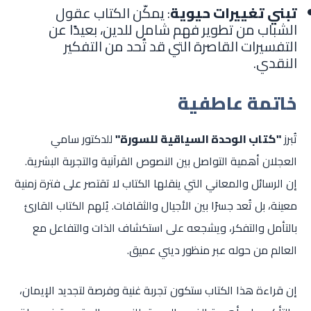
تبني تغييرات حيوية
: يمكّن الكتاب عقول
الشباب من تطوير فهم شامل للدين، بعيدًا عن
التفسيرات القاصرة التي قد تُحد من التفكير
النقدي.
خاتمة عاطفية
تُبرز
"كتاب الوحدة السياقية للسورة"
للدكتور سامي
العجلان أهمية التواصل بين النصوص القرآنية والتجربة البشرية.
إن الرسائل والمعاني التي ينقلها الكتاب لا تقتصر على فترة زمنية
معينة، بل تُعد جسرًا بين الأجيال والثقافات. يُلهم الكتاب القارئ
بالتأمل والتفكر، ويشجعه على استكشاف الذات والتفاعل مع
العالم من حوله عبر منظور ديني عميق.
إن قراءة هذا الكتاب ستكون تجربة غنية وفرصة لتجديد الإيمان،