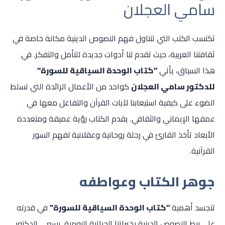
سامي العجلان
تكتسب الكتب التي تتناول فهم النصوص الدينية مكانة خاصة في
ثقافتنا العربية، حيث تقدم لنا أدوات جديدة للتأمل والتفكر. في
هذا السياق، يأتي
"كتاب الوحدة السياقية للسورة"
للدكتور سامي العجلان
كواحد من الأعمال الرائدة التي تسلط
الضوء على كيفية استيعابنا لآيات القرآن والتفاعل معها في
عمقها الإيماني والثقافي. يقدم الكتاب رؤية عميقة ومتعددة
الأبعاد تأخذ القارئ في رحلة روحانية وعقلانية لفهم السور
القرآنية.
جوهر الكتاب وعواطفه
تتجسد أهمية
"كتاب الوحدة السياقية للسورة"
في قدرته
على ربط النصوص الدينية بخبراتنا الحياتية اليومية. يسعى الدكتور