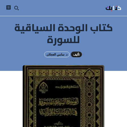
كتابك
كتاب الوحدة السياقية
للسورة
تأليف
د. سامي العجلان