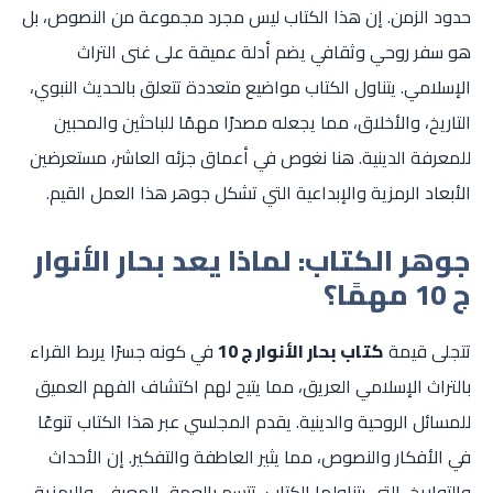
حدود الزمن. إن هذا الكتاب ليس مجرد مجموعة من النصوص، بل
هو سفر روحي وثقافي يضم أدلة عميقة على غنى التراث
الإسلامي. يتناول الكتاب مواضيع متعددة تتعلق بالحديث النبوي،
التاريخ، والأخلاق، مما يجعله مصدرًا مهمًا للباحثين والمحبين
للمعرفة الدينية. هنا نغوص في أعماق جزئه العاشر، مستعرضين
الأبعاد الرمزية والإبداعية التي تشكل جوهر هذا العمل القيم.
جوهر الكتاب: لماذا يعد بحار الأنوار
ج 10 مهمًا؟
تتجلى قيمة
كتاب بحار الأنوار ج 10
في كونه جسرًا يربط القراء
بالتراث الإسلامي العريق، مما يتيح لهم اكتشاف الفهم العميق
للمسائل الروحية والدينية. يقدم المجلسي عبر هذا الكتاب تنوعًا
في الأفكار والنصوص، مما يثير العاطفة والتفكير. إن الأحداث
والتواريخ، التي يتناولها الكتاب، تتسم بالعمق المعرفي والرمزية،