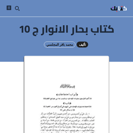
كتابك
كتاب بحار الانوار ج 10
تأليف
محمد باقر المجلسي