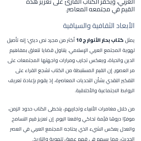
العربي، ويحفز الكتاب القارئ على تعزيز هذه
القيم في مجتمعه المعاصر.
الأبعاد الثقافية والسياقية
يمثل
كتاب بحار الأنوار ج 10
أكثر من مجرد نص ديني؛ إنه تأصيل
لهوية المجتمع العربي الإسلامي. يتناول قضايا تتعلق بمفاهيم
الدين والحياة، ويعكس تجارب ومرارات واجهتها المجتمعات على
مر العصور. إن القيم المستنبطة من الكتاب تشجع القراء على
التفكير النقدي بشأن التحديات المعاصرة، إذ يقوم بإعادة تعريف
الروابط الاجتماعية والأخلاقية.
من خلال مغامرات الأنبياء وتجاربهم، يتخطى الكتاب حدود الزمن،
موفرًا دروسًا قيّمة تحاكي واقعنا اليوم. إن تعزيز قيم التسامح
والعدل يعكس الشيء الذي يحتاجه المجتمع العربي في العصر
الحديث، مما يسهم في فهم عميق للهوية والتاريخ.