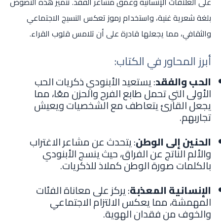
على العلاقات الإنسانية وعمق مشاعر الفقد. تتميز هذه النصوص
بلغة شعرية غنية، واستخدام رموز تعكس النسيج الاجتماعي
والثقافي، مما يجعلها قادرة على أن تلامس قلوب القراء.
أبرز المحاور في الكتاب:
الحب والفقد
: يستعيد الأبنودي ذكريات الحب
الأولى التي تحمل طابع الفرح والحزن معًا، مما
يجعل القارئ يتعاطف مع الشخصيات ويعيش
تجاربهم.
الحنين إلى الوطن
: يتحدث عن مشاعر الاغتراب
والألم الناتج عن الفراق، حيث ينسج الأبنودي
بالكلمات صورة الوطن كملاذ للذكريات.
الإنسانية المعذبة
: يركز على معاناة الفئات
المهمشة، مما يعكس الالتزام الاجتماعي
والخوف من فقدان الهوية.