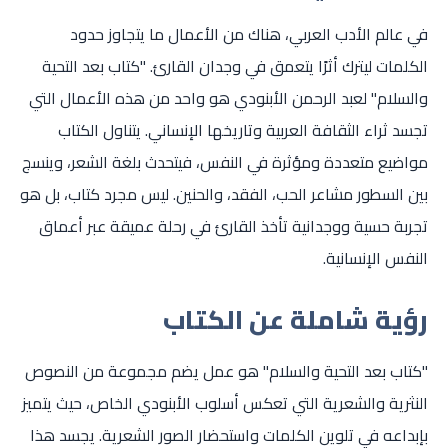
في عالم الأدب العربي، هناك من الأعمال ما يتجاوز حدود
الكلمات ليترك أثرًا يتعمق في وجدان القارئ. "كتاب بعد التحية
والسلام" لعبد الرحمن الأبنودي هو واحد من هذه الأعمال التي
تجسد ثراء الثقافة العربية وتاريخها الإنساني. يتناول الكتاب
مواضيع متعددة ومؤثرة في النفس، فيتحدث بلغة الشعر، وينسج
بين السطور مشاعر الحب، الفقد، والحنين. ليس مجرد كتاب، بل هو
تجربة حسية ووجدانية تأخذ القارئ في رحلة عميقة عبر أعماق
النفس الإنسانية.
رؤية شاملة عن الكتاب
"كتاب بعد التحية والسلام" هو عمل يضم مجموعة من النصوص
النثرية والشعرية التي تعكس أسلوب الأبنودي الخاص، حيث يتميز
بإبداعه في تلوين الكلمات واستحضار الصور الشعرية. يجسد هذا