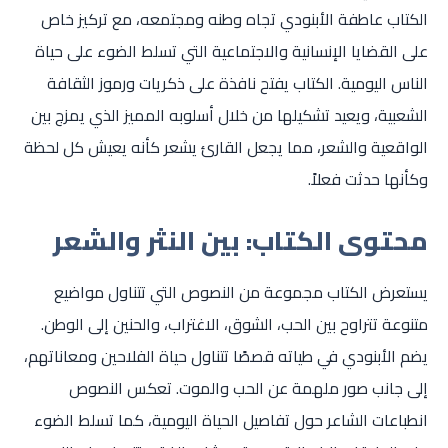
الكتاب عاطفة الأبنودي تجاه وطنه ومجتمعه، مع تركيز خاص
على القضايا الإنسانية والاجتماعية التي تسلط الضوء على حياة
الناس اليومية. الكتاب يفتح نافذة على ذكريات ورموز الثقافة
الشعبية، ويعيد تشكيلها من خلال أسلوبه المميز الذي يمزج بين
الواقعية والشعر، مما يجعل القارئ يشعر كأنه يعيش كل لحظة
وكأنها حدثت فعلاً.
محتوى الكتاب: بين النثر والشعر
يستعرض الكتاب مجموعة من النصوص التي تتناول مواضيع
متنوعة تتراوح بين الحب، الشوق، الاغتراب، والحنين إلى الوطن.
يضم الأبنودي في طياته قصصًا تتناول حياة الفلاحين ومعاناتهم،
إلى جانب صور ملهمة عن الحب والموت. تعكس النصوص
انطباعات الشاعر حول تفاصيل الحياة اليومية، كما تسلط الضوء