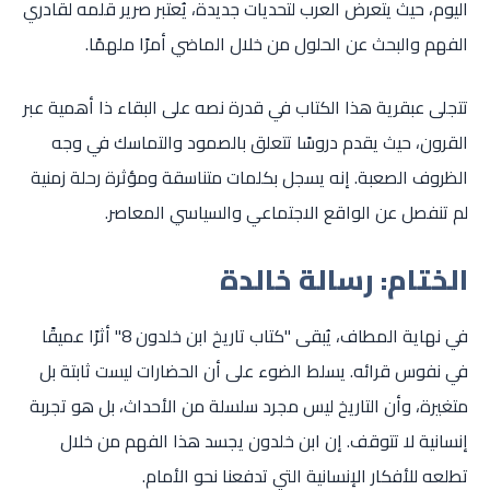
اليوم، حيث يتعرض العرب لتحديات جديدة، يُعتبر صرير قلمه لقادري
الفهم والبحث عن الحلول من خلال الماضي أمرًا ملهمًا.
تتجلى عبقرية هذا الكتاب في قدرة نصه على البقاء ذا أهمية عبر
القرون، حيث يقدم دروسًا تتعلق بالصمود والتماسك في وجه
الظروف الصعبة. إنه يسجل بكلمات متناسقة ومؤثرة رحلة زمنية
لم تنفصل عن الواقع الاجتماعي والسياسي المعاصر.
الختام: رسالة خالدة
في نهاية المطاف، يُبقى "كتاب تاريخ ابن خلدون 8" أثرًا عميقًا
في نفوس قرائه. يسلط الضوء على أن الحضارات ليست ثابتة بل
متغيرة، وأن التاريخ ليس مجرد سلسلة من الأحداث، بل هو تجربة
إنسانية لا تتوقف. إن ابن خلدون يجسد هذا الفهم من خلال
تطلعه للأفكار الإنسانية التي تدفعنا نحو الأمام.