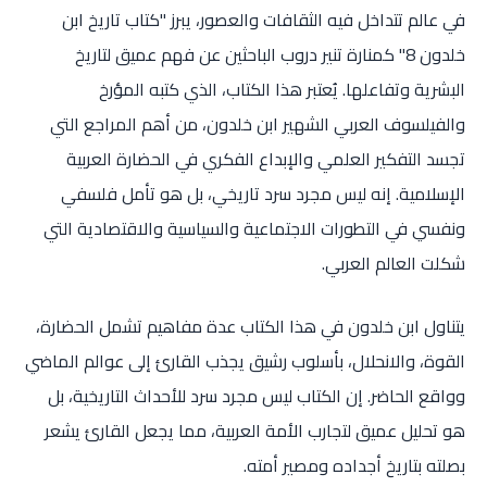
في عالم تتداخل فيه الثقافات والعصور، يبرز "كتاب تاريخ ابن
خلدون 8" كمنارة تنير دروب الباحثين عن فهم عميق لتاريخ
البشرية وتفاعلها. يُعتبر هذا الكتاب، الذي كتبه المؤرخ
والفيلسوف العربي الشهير ابن خلدون، من أهم المراجع التي
تجسد التفكير العلمي والإبداع الفكري في الحضارة العربية
الإسلامية. إنه ليس مجرد سرد تاريخي، بل هو تأمل فلسفي
ونفسي في التطورات الاجتماعية والسياسية والاقتصادية التي
شكلت العالم العربي.
يتناول ابن خلدون في هذا الكتاب عدة مفاهيم تشمل الحضارة،
القوة، والانحلال، بأسلوب رشيق يجذب القارئ إلى عوالم الماضي
وواقع الحاضر. إن الكتاب ليس مجرد سرد للأحداث التاريخية، بل
هو تحليل عميق لتجارب الأمة العربية، مما يجعل القارئ يشعر
بصلته بتاريخ أجداده ومصير أمته.