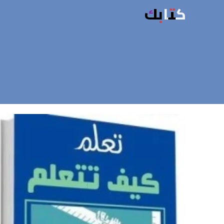
كتابك