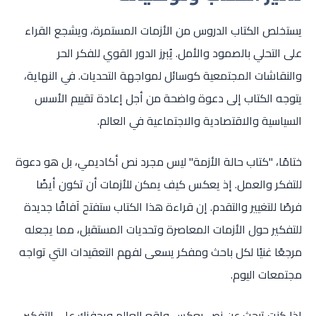
يستخلص الكتاب الدروس من الأزمات المستمرة، ويشجع القراء
على التحلي بالصمود والأمل. يُبرز الدور القوي للفكر الحر
والنقاشات المجتمعية كوسائل لمواجهة التحديات. في النهاية،
يتوجه الكتاب إلى دعوة واضحة من أجل إعادة تقييم الأسس
السياسية والاقتصادية والاجتماعية في العالم.
ختامًا، "كتاب حالة الأزمة" ليس مجرد نص أكاديمي، بل هو دعوة
للتفكر والعمل. إذ يعكس كيف يمكن للأزمات أن تكون أيضًا
فرصًا للتغيير والتقدم. إن قراءة هذا الكتاب ستفتح آفاقًا جديدة
للتفكير حول الأزمات المعاصرة وتحديات المستقبل، مما يجعله
مرجعًا غنيًا لكل باحث ومفكر يسعى لفهم التعقيدات التي تواجه
مجتمعات اليوم.
إذا كنت تبحث عن نص يعكس واقع العالم ويحفزك على التفكير