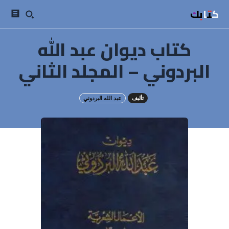
كتابك
كتاب ديوان عبد الله
البردوني – المجلد الثاني
تأليف
عبد الله البردوني