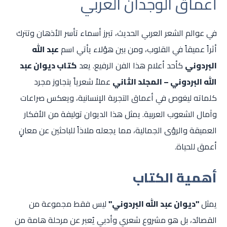
أعماق الوجدان العربي
في عوالم الشعر العربي الحديث، تبرز أسماء تأسر الأذهان وتترك
أثراً عميقاً في القلوب، ومن بين هؤلاء يأتي اسم
عبد الله
البردوني
كأحد أعلام هذا الفن الرفيع. يعد
كتاب ديوان عبد
الله البردوني – المجلد الثاني
عملاً شعرياً يتجاوز مجرد
كلماته ليغوص في أعماق التجربة الإنسانية، ويعكس صراعات
وآمال الشعوب العربية. يمثل هذا الديوان توليفة من الأفكار
العميقة والرؤى الجمالية، مما يجعله ملاذاً للباحثين عن معانٍ
أعمق للحياة.
أهمية الكتاب
يمثل
"ديوان عبد الله البردوني"
ليس فقط مجموعة من
القصائد، بل هو مشروع شعري وأدبي يُعبر عن مرحلة هامة من