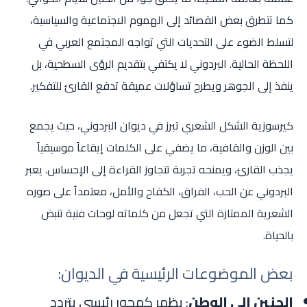
كما تتطرق بعض القصائد إلى الهموم الاجتماعية والسياسية،
لتسلط الضوء على التحديات التي تواجه المجتمع العربي في
اللحظة الحالية. البردوني لا يكتفي بتقديم الرؤى السطحية، بل
ينفذ إلى الجوهر ويطرح تساؤلات عميقة تدفع القارئ للتفكير.
كيرسوزية الشكل الشعري تبرز في ديوان البردوني، حيث يجمع
بين الوزن والقافية، ما يضفي على الكلمات إيقاعاً موسيقياً
يجذب القارئ، ويمنحه تجربة تتجاوز القراءة إلى الإحساس. يعبر
البردوني عن الحب، الفراق، الكفاح والأمل، معتمداً على صوره
الشعرية الممتازة التي تجعل من كلماته لوحات فنية تنبض
بالحياة.
بعض الموضوعات الرئيسية في الديوان:
الحنين إلى الوطن
: يظهر كمحور رئيسي يتردد