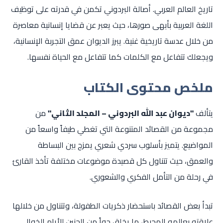
تاريخ العالم العربي. أصالة البردوني تكمن في قدرته على توظيف
اللغة العربية بأبهى صورها، حيث يعبر عن قضايا إنسانية معاصرة
من خلال عدسة تاريخية غنية. يبرز الديوان عمق التجربة الإنسانية،
ويجعلك تتفاعل مع الكلمات كما تتفاعل مع الحياة نفسها.
ملخص محتوى الكتاب
يتألف
"ديوان عبد الله البردوني – المجلد الثاني"
من
مجموعة من القصائد المتنوعة التي تغطي طيفاً واسعاً من
المواضيع. يتميز بأسلوب سردي شعري يمزج بين البساطة
والعمق، حيث تتناول كل قصيدة موضوعات مختلفة تأخذ القارئ
في رحلة من التأمل الفكري والشعوري.
تبدأ بعض القصائد باستحضار ذكريات الطفولة، وتتناول من خلالها
علاقته بعالمه المحيط، ما يخلق جواً من الحنين للأيام الخوالي.