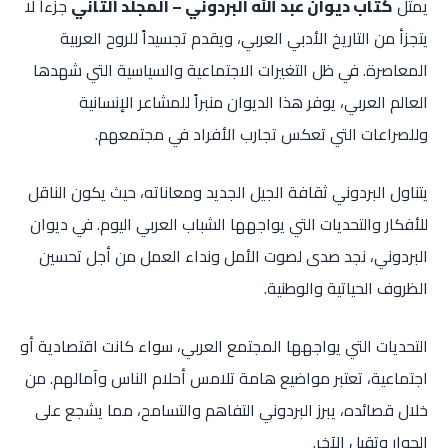
يمثل
كتاب ديوان عبد الله البردوني – المجلد الثاني
جزءاً لا
يتجزأ من التاريخ الأدبي العربي، ويقدم تجسيداً للروح العربية
المعاصرة. في ظل التغيرات الاجتماعية والسياسية التي شهدها
العالم العربي، يوفر هذا الديوان منبراً للمشاعر الإنسانية
وللصراعات التي تعكس تجارب الأفراد في مجتمعهم.
يتناول البردوني ثقافة الجيل الجديد ومعاناته، حيث يكون الناقل
للأفكار والتحديات التي يواجهها الشباب العربي اليوم. في ديوان
البردوني، نجد صدى لصوت الأمل ونداء العمل من أجل تحسين
الظروف الحياتية والوطنية.
التحديات التي يواجهها المجتمع العربي، سواء كانت اقتصادية أو
اجتماعية، تعتبر مواضيع هامة تلامس أحلام الناس وآمالهم. من
خلال قصائده، يبرز البردوني التفاهم والتسامح، مما يشجع على
الحوار وتقبل الآخر.