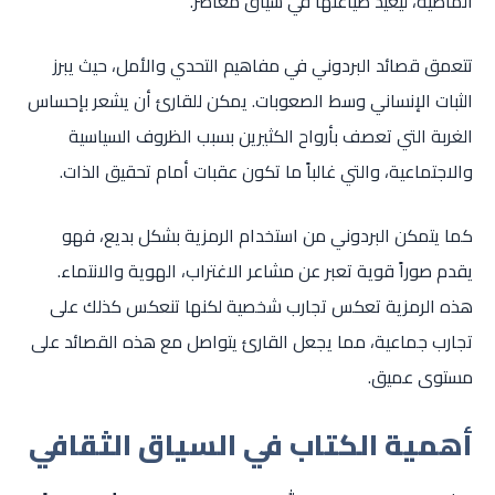
الماضية، ليعيد صياغتها في سياق معاصر.
تتعمق قصائد البردوني في مفاهيم التحدي والأمل، حيث يبرز
الثبات الإنساني وسط الصعوبات. يمكن للقارئ أن يشعر بإحساس
الغربة التي تعصف بأرواح الكثيرين بسبب الظروف السياسية
والاجتماعية، والتي غالباً ما تكون عقبات أمام تحقيق الذات.
كما يتمكن البردوني من استخدام الرمزية بشكل بديع، فهو
يقدم صوراً قوية تعبر عن مشاعر الاغتراب، الهوية والانتماء.
هذه الرمزية تعكس تجارب شخصية لكنها تنعكس كذلك على
تجارب جماعية، مما يجعل القارئ يتواصل مع هذه القصائد على
مستوى عميق.
أهمية الكتاب في السياق الثقافي