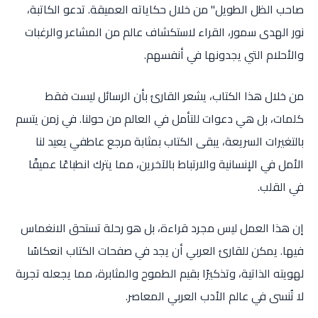
صاحب الظل الطويل" من خلال حكاياته العميقة. تدعو الكاتبة،
نور الهدى سمور، القراء لاستكشاف عالم من المشاعر والرغبات
والأحلام التي يجدونها في أنفسهم.
من خلال هذا الكتاب، يشعر القارئ بأن الرسائل ليست فقط
كلمات، بل هي دعوات للتأمل في العالم من حولنا. في زمن يتسم
بالتغيرات السريعة، يبقى الكتاب بمثابة مرجع عاطفي يعيد لنا
الأمل في الإنسانية والارتباط بالآخرين، مما يترك انطباعًا عميقًا
في القلب.
إن هذا العمل ليس مجرد قراءة، بل هو رحلة تستحق الانغماس
فيها. يمكن للقارئ العربي أن يجد في صفحات الكتاب انعكاسًا
لهويته الذاتية، وتذكيرًا بقيم الطموح والمثابرة، مما يجعله تجربة
لا تُنسى في عالم الأدب العربي المعاصر.