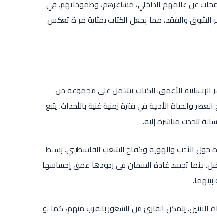
 لمحات عن عالمهم الداخلي، مشاعرهم، وطموحاتهم. في
ر الشوق والفقد، مما يجعل الكتاب بمثابة مرآة تعكس
اعر الإنسانية الأعمق. الكتاب يشتمل على مجموعة من
صر والحياة الأدبية في فترة زمنية غنية بالأحداث. يتبع
الة تتحدث مباشرة إليه.
ره حول الأدب والهوية وكفاح الشعب الفلسطيني. يسلط
قبل. بينما تجسد غادة السمان في ردودها عمق إحساسها
بينهما.
ياة الاثنين. يتمكن القارئ من الشعور بالقرب منهم، كما لو