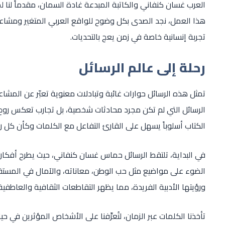
العرب غسان كنفاني والكاتبة المبدعة غادة السمان، مقدماً لنا
هذا العمل، نجد الصدى بكل وضوح للواقع العربي المتغير ومشاع
تجربة إنسانية خاصة في زمن يعج بالتحديات.
رحلة إلى عالم الرسائل
تمثل هذه الرسائل حوارات غائبة وتبادلات معنوية تعبّر عن المش
الرسائل التي لم تكن مجرد محادثات شخصية، بل تجارب تعكس روح الع
الكتاب أسلوباً يسهل على القارئ التفاعل مع الكلمات وكأن كل رس
في البداية، تلتقط الرسائل حماس غسان كنفاني، حيث يطرح أفكا
الضوء على مواضيع مثل حب الوطن، معاناته، والآمال في المست
ورؤيتها الأدبية الفريدة، مما يظهر التقاطعات الثقافية والعاطفية 
تأخذنا الكلمات عبر الزمان، لتُعرِّفنا على الأشخاص المؤثرين في ح