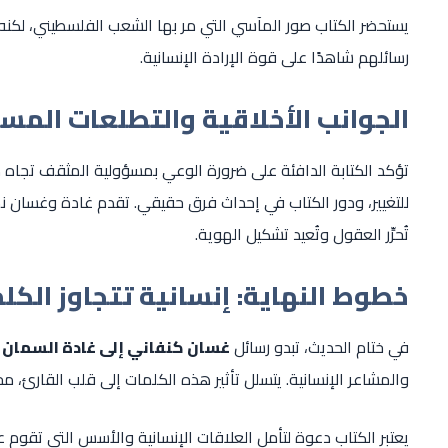
يستحضر الكتاب صور المآسي التي مر بها الشعب الفلسطيني، لكنه
رسائلهم شاهدًا على قوة الإرادة الإنسانية.
الجوانب الأخلاقية والتطلعات المس
تؤكد الكتابة الدافئة على ضرورة الوعي بمسؤولية المثقف تجاه
للتغيير، ودور الكتاب في إحداث فرق حقيقي. تقدم غادة وغسان ن
تُحرِّر العقول وتُعيد تشكيل الهوية.
خطوط النهاية: إنسانية تتجاوز الكل
في ختام الحديث، تبدو رسائل
غسان كنفاني إلى غادة السمان
أ
والمشاعر الإنسانية. يتسلل تأثير هذه الكلمات إلى قلب القارئ، محملا
يعتبر الكتاب دعوة لتأمل العلاقات الإنسانية والأسس التي تقوم 