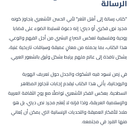
الرسالة
"كتاب رسالة إلى أهل الثغر" لأبي الحسن الأشعري يتجاوز كونه
مجرد نصٍ فكري أو ديني؛ إنه دعوة لتسليط الضوء على قضايا
روحية وفلسفية تعكس الصراع البشري من أجل الفهم والوعي.
هذا الكتاب، بما يحمله من معانٍ عميقة وسياقات تاريخية غنية،
يشكل نافذة إلى عالم ملهم يرتبط بشكل وثيق بالشعور العربي.
في زمن تسود فيه الشكوك والجدل حول تعريف الهوية
والروحانية، يأتي هذا الكتاب ليقدم إجابات تتجاوز المظاهر
السطحية. يعكس الفكر الأشعري تواصلًا مع روح الثقافة العربية
والإسلامية العريقة، ولذا فإنه لا يُعتبر مجرد نص ديني، بل هو
ملاذ للأفكار العميقة والتحديات الإنسانية التي يمكن أن يُعاني
منها الفرد في مجتمعه.