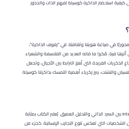
لى كيفية استحضار الذاكرة كوسيلة لفهم الذات والجذور
 محوريًا في صياغة هويتنا وثقافتنا. في "رفوف الذاكرة"،
أثرها فينا، مُكررا ما قاله العديد من الفلاسفة والشعراء
ذكريات الفريدة التي تُعزز الترابط بين الأجيال، وتجعل
نسيان والتشتت، يبرز زكرياء أهمية التمسك بذاكرتنا كوسيلة
يتألف "رفوف الذاكرة" من مجموعة من النصوص التي ت intertwine بين السرد الذاتي والتحليل العميق. يُعتبر الكتاب بمثابة
الشخصيات التي تعكس تنوع التجارب الإنسانية. كجزء من