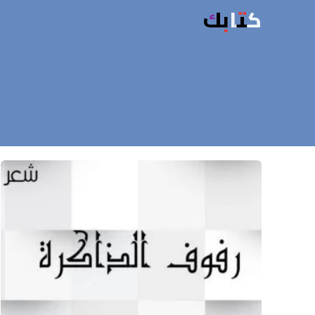
كتابك