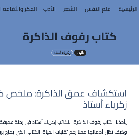
الرئيسية
علم النفس
الشعر
الأدب
الفكر والثقافة ا
كتاب رفوف الذاكرة
تأليف
زكرياء أستاذ
استكشاف عمق الذاكرة: ملخص كتا
زكرياء أستاذ
يأخذنا "كتاب رفوف الذاكرة" للكاتب زكرياء أستاذ في رحلة عميقة 
وكيف تظل أحمالها معنا رغم تقلبات الحياة. الكتاب، الذي يمزج 