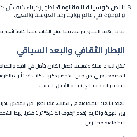
النص كوسيلة للمقاومة
: يُظهر زكرياء كيف أن كت
والوجود، في عالم يواجه زخم العولمة والتغيير.
تتداخل هذه المحاور ببراعة، مما يمنح الكتاب عمقاً كافياً ليُعتبر م
الإطار الثقافي والبعد السياقي
تنقل السرد أسئلة وتمثيلات تجعل القارئ يتأمل في القيم والأعراف
للمجتمع العربي. من خلال استحضار ذكريات كانت قد تأثرت بالظروف
الجيلية والنفسية التي تواجه الأجيال الجديدة.
تتعدد الأبعاد الاجتماعية في الكتاب، مما يجعل من الممكن للدراس
بين الهوية والتاريخ. يُقدم "رفوف الذاكرة" ثراءً فكريًا يربط الشخ
الاجتماعية مع الزمن.