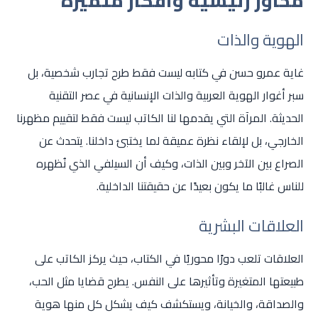
محاور رئيسية وأفكار متميزة
الهوية والذات
غاية عمرو حسن في كتابه ليست فقط طرح تجارب شخصية، بل
سبر أغوار الهوية العربية والذات الإنسانية في عصر التقنية
الحديثة. المرآة التي يقدمها لنا الكاتب ليست فقط لتقييم مظهرنا
الخارجي، بل لإلقاء نظرة عميقة لما يختبئ داخلنا. يتحدث عن
الصراع بين الآخر وبين الذات، وكيف أن السيلفي الذي نُظهره
للناس غالبًا ما يكون بعيدًا عن حقيقتنا الداخلية.
العلاقات البشرية
العلاقات تلعب دورًا محوريًا في الكتاب، حيث يركز الكاتب على
طبيعتها المتغيرة وتأثيرها على النفس. يطرح قضايا مثل الحب،
والصداقة، والخيانة، ويستكشف كيف يشكل كل منها هوية