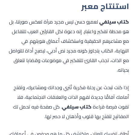
استنتاج معبر
كتاب سيلفي
لعمرو حسن ليس مجرد مرآة تعكس صورتنا، بل
هو محطة تفكير واعتبار. إنه دعوة لكل القارئين العرب للتفاعل
مع مشاعرهم الحقيقية واستكشاف أعماق هويتهم. في
النهاية، الكتاب يتجاوز كونه مجرد نص أدبي، ليصبح أداة للتواصل
مع الذات، تجذب القارئ للتفكير في موضوعات وقضايا تتعلق
بحياته.
إذا كنت تبحث عن رحلة فكرية تُثري وجدانك ومشاعرك، وتفتح
أمامك آفاقًا جديدة لفهم الذات والعلاقات الاجتماعية، فلا
تفوت فرصة قراءة
كتاب سيلفي
. كل صفحة فيه تحمل لك
المفاتيح لتفتح بها قلوب وأذهان لا حصر لها.
أطلق لنفسك العنان، واكتشف كل ما هو مدفون في أعماقك،