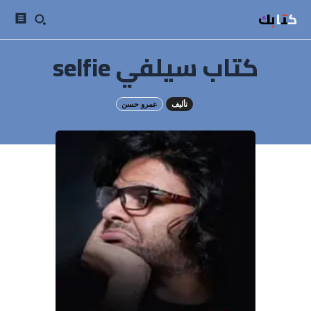
كتابك
كتاب سيلفي selfie
تأليف
عمرو حسن