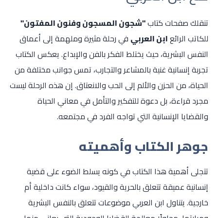
تنقلك صفحات كتاب
"شجون المسجون وفنون المفتون"
للكاتب الرائع
ابن العربي
في رحلة مثيرة وملهمة إلى أعماق
النفس البشرية، حيث يختلط الفكر بالفن والإبداع. يعكس الكتاب
تجربة إنسانية غنية بالمشاعر والتجارب، تمس جوانب مختلفة من
الحياة، من الحزن والألم إلى الحب والانعتاق. إن هذه الرحلة ليست
مجرد قراءة، بل دعوة للتفكير والتأمل في معاني الحياة
والقضايا الإنسانية التي تواجه الفرد في مجتمعه.
جوهر الكتاب وأهميته
تتجلى أهمية هذا الكتاب في كونه يسلط الضوء على قضية
إنسانية عميقة تتعلق بالحرية والقيود، سواء كانت داخلية أم
خارجية. يتناول ابن العربي موضوعات تتعلق بالنفس البشرية