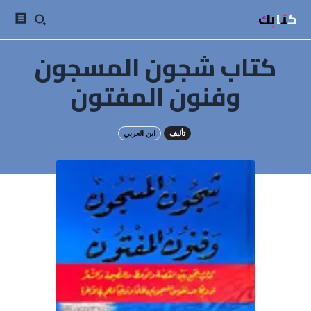
كتابك
كتاب شجون المسجون
وفنون المفتون
تأليف
ابن العربي