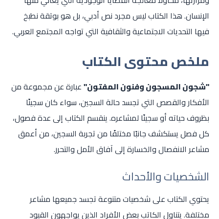
ومرارتها، محاولًا معالجة القضايا الوجودية التي يعاني منها
الإنسان. هذا الكتاب ليس مجرد نص أدبي، بل هو بوتقة نطبخ
فيها التحديات الاجتماعية والثقافية التي تواجه المجتمع العربي.
ملخص محتوى الكتاب
"شجون المسجون وفنون المفتون"
عبارة عن مجموعة من
الأفكار والقصص التي تجسد حالة السجين، سواء كان سجينًا
بظروف حياته أو سجينًا لمشاعره. ينقسم الكتاب إلى عدة فصول،
كل فصل يستكشف جانبًا مختلفًا من تجربة السجين، من أعمق
مشاعر الانفصال والخسارة إلى آفاق الأمل والتحرر.
الشخصيات والأحداث
يحتوي الكتاب على شخصيات متنوعة تجسد جميعها مشاعر
مختلفة. يتناول الكاتب بعض الأفراد الذين يواجهون القيود