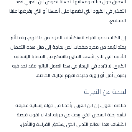
العميق حول حياته ومعانيها. تجعلنا نصوص ابن العربي نعيد
التفكير في القيود التي نضعها على أنفسنا أو التي يفرضها علينا
المجتمع.
إن الكتاب يدعو القراء لاستكشاف المزيد من داخلهم، وله تأثير
يمتد لأبعد من مجرد صفحات. نحن بحاجة إلى مثل هذه الأعمال
الأدبية التي تلبي شغف القارئ بالتفكير في القضايا الإنسانية
الكبرى. لا تتردد في الإبحار في هذا العمل الرائع؛ فقد تجد فيه
بصيص أمل أو زاوية جديدة لفهم تجاربك الخاصة.
لمحة عن التجربة
خلاصة القول، إن ابن العربي يأخذنا في جولة إنسانية عميقة
تشبه رحلة السجين الذي يبحث عن حريته. لذا، لا تفوت فرصة
اكتشاف هذا العالم الأدبي الذي يستحق القراءة والتأمل.