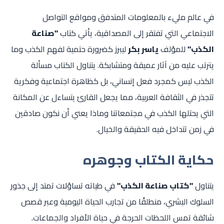
في عالم مليء بالمعلومات المتدفق ومواقع التواصل
الاجتماعي التي تفتقر إلى المصداقية، يأتي كتاب
"صناعة
الكذب"
للمؤلف
ياسر بكر
ليبرز كضرورة حتمية لفهم الكذب وما
يترتب عليه من آثار عميقة ومتشابكة. يتناول الكتاب مسألة
الكذب ليس كمجرد فعل إنساني، بل كظاهرة اجتماعية وفكرية
تتجذر في الثقافة العربية، مما يجعل القارئ يتساءل عن المكانة
التي يحتلها الكذب في مجتمعاتنا وماذا يعني أن نكون صادقين
في زمن تتداخل فيه الحقيقة والخيال.
حكاية الكتاب وجوهره
يتناول
"كتاب صناعة الكذب"
في طياته تساؤلات تمتد إلى جذور
السلوك البشري، منطلقًا من تجارب الحياة اليومية وعبر قصص
شائقة تمس اللحظات الحرجة في حياة الأفراد والجماعات.