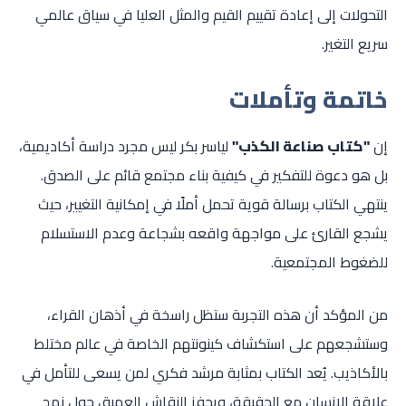
التحولات إلى إعادة تقييم القيم والمثل العليا في سياق عالمي
سريع التغير.
خاتمة وتأملات
إن
"كتاب صناعة الكذب"
لياسر بكر ليس مجرد دراسة أكاديمية،
بل هو دعوة للتفكير في كيفية بناء مجتمع قائم على الصدق.
ينتهي الكتاب برسالة قوية تحمل أملًا في إمكانية التغيير، حيث
يشجع القارئ على مواجهة واقعه بشجاعة وعدم الاستسلام
للضغوط المجتمعية.
من المؤكد أن هذه التجربة ستظل راسخة في أذهان القراء،
وستشجعهم على استكشاف كينونتهم الخاصة في عالم مختلط
بالأكاذيب. يُعد الكتاب بمثابة مرشد فكري لمن يسعى للتأمل في
علاقة الإنسان مع الحقيقة، ويحفز النقاش العميق حول نهج