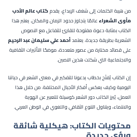
من هيبة الكلمات إلى شغف الإبداع، يقدم
كتاب عالم الأدب
مأوى الشعراء
عالمًا يتجاوز حدود الزمان والمكان. يعتبر هذا
الكتاب بمثابة دعوة مفتوحة للقارئ للتفاعل مع النصوص
الشعرية بطريقة جديدة. يعتمد
أحمد علي سليمان عبد الرحيم
على قصائد مختارة من عصور متعددة، موضحًا التأثيرات الثقافية
والاجتماعية التي شكلت هذين النصين.
إن الكتاب يُفتَح بخطاب يدعونا للتفكير في معنى الشعر في حياتنا
اليومية وكيف يعكس أفكار الأجيال المختلفة. من خلال هذا
العمل، يُبرز الكاتب دور الشعر كوسيلة للتعبير عن الهوية
والانتماء، ويتناول التنوع الثقافي واللغوي في الوطن العربي.
محتويات الكتاب: هيكلية شائقة
ورؤى جديدة