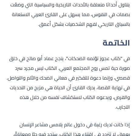
يتناول أحداثا متعلقة بالأحداث التاريخية والسياسية التي وضعّت
بصمات في النفوس، مما يسهل على القارئ العربي الاستعانة
بالسياق التاريخي لفهم الشخصيات بشكل أعمق.
الخاتمة
في "كتاب عجوز تؤلمه الضحكات"، ينجح عماد أبو صالح في خلق
صورة حية تمس روح المجتمع العربي. الكتاب ليس مجرد سرد
قصصي، وإنما دعوة للتفكير في معاني الضحك والألم والتواصل.
في نهاية القصة، يدرك القارئ أن الحياة هي مزيج من التحديات
والفرص، ويدعوه الكتاب لاستكشاف نفسه من خلال هذه
التجارب.
إذا كانت لديك رغبة في دخول عالم يلامس مشاعر الإنسان
بعمق، لا تتردد في اقتناء هذا الكتاب. ستجد فيه حبًا ومعاناةً،