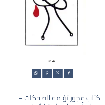
83
كتاب عجوز تؤلمه الضحكات –