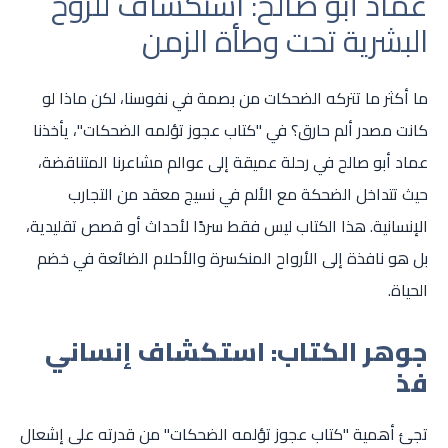
عماد أبو صالح: استكشاف للروح
البشرية تحت وطأة الزمن
ما أكثر ما تتركه الضحكات من بصمة في نفوسنا، لكن ماذا لو
كانت مصدر ألم حارق؟ في "كتاب عجوز تؤلمه الضحكات"، يأخذنا
عماد أبو صالح في رحلة عميقة إلى عوالم مشاعرنا المتناقضة،
حيث تتداخل الضحكة مع الألم في نسيج معقد من التجارب
الإنسانية. هذا الكتاب ليس فقط سردًا لأحداث أو قصص تقليدية،
بل هو نافذة إلى الأرواح المنكسرة والأحلام الضائعة في خضم
الحياة.
جوهر الكتاب: استكشاف إنساني
فذ
تجئ أهمية "كتاب عجوز تؤلمه الضحكات" من قدرته على إشعال