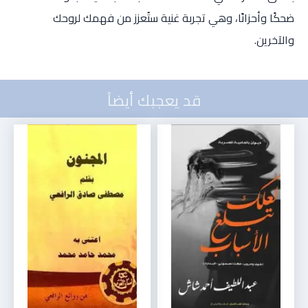
ضحكًا وأحزانًا، وهي تجربة غنية ستُعزز من فهمك لروحك
والآخرين.
قد يعجبك أيضاً