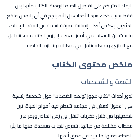
الرماد المتراكم على تفاصيل الحياة اليومية. الكتاب مثير، ليس
فقط بسبب ذكاء سرد الأحداث، بل لأنه ينجح في أن يلامس واقع
الكثيرين. يعكس أبعاد إنسانية عميقة تتحدث عن الفقد، الإحباط،
والبحث عن السعادة في أمور صغيرة. إن روح الكتاب حية، تتفاعل
مع القارئ، وتجعله يتأمل في معاناته وتجاربه الخاصة.
ملخص محتوى الكتاب
القصة والشخصيات
تدور أحداث "كتاب عجوز تؤلمه الضحكات" حول شخصية رئيسية
هي "عجوز" تعيش في مجتمع تتلاطم فيه أمواج الحياة. تبرز
شخصيتها من خلال ذكريات تتنقل بين زمن الحاضر ويمر عبر
محطات مختلفة من حياتها. تتعرض لتجارب متعددة؛ منها ما يثير
الضحك، ومنها ما يزيد في عمق ألمها.