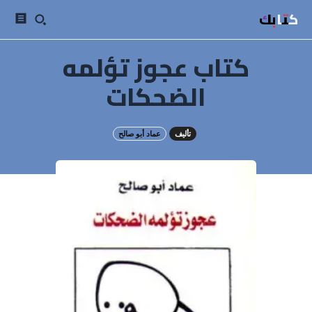
كتابك
كتاب عجوز تؤلمه
الضحكات
تأليف
عماد أبو صالح