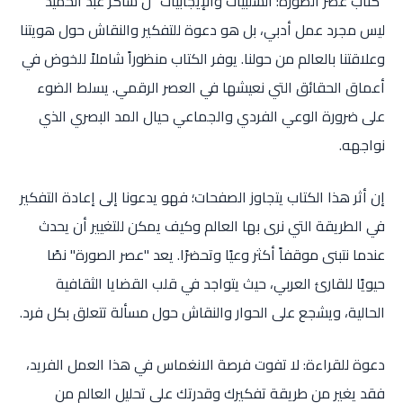
"كتاب عصر الصورة: السلبيات والإيجابيات" ل شاكر عبد الحميد
ليس مجرد عمل أدبي، بل هو دعوة للتفكير والنقاش حول هويتنا
وعلاقتنا بالعالم من حولنا. يوفر الكتاب منظوراً شاملاً للخوض في
أعماق الحقائق التي نعيشها في العصر الرقمي. يسلط الضوء
على ضرورة الوعي الفردي والجماعي حيال المد البصري الذي
نواجهه.
إن أثر هذا الكتاب يتجاوز الصفحات؛ فهو يدعونا إلى إعادة التفكير
في الطريقة التي نرى بها العالم وكيف يمكن للتغيير أن يحدث
عندما نتبنى موقفاً أكثر وعيًا وتحضرًا. يعد "عصر الصورة" نصًا
حيويًا للقارئ العربي، حيث يتواجد في قلب القضايا الثقافية
الحالية، ويشجع على الحوار والنقاش حول مسألة تتعلق بكل فرد.
دعوة للقراءة: لا تفوت فرصة الانغماس في هذا العمل الفريد،
فقد يغير من طريقة تفكيرك وقدرتك على تحليل العالم من