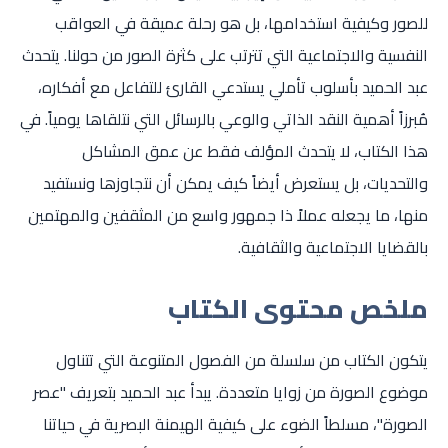
للصور وكيفية استخدامها، بل هو رحلة عميقة في العواقب
النفسية والاجتماعية التي تترتب على كثرة الصور من حولنا. يتحدث
عبد الحميد بأسلوب تأملي يستدعي القارئ للتفاعل مع أفكاره،
مُبرزاً أهمية النقد الذاتي والوعي بالرسائل التي نتلقاها يومياً. في
هذا الكتاب، لا يتحدث المؤلف فقط عن عمق المشاكل
والتحديات، بل يستعرض أيضاً كيف يمكن أن نتجاوزها ونستفيد
منها، ما يجعله عملاً ذا جمهور واسع من المثقفين والمهتمين
بالقضايا الاجتماعية والثقافية.
ملخص محتوى الكتاب
يتكون الكتاب من سلسلة من الفصول المتنوعة التي تتناول
موضوع الصورة من زوايا متعددة. يبدأ عبد الحميد بتعريف "عصر
الصورة"، مسلطاً الضوء على كيفية الهيمنة البصرية في حياتنا