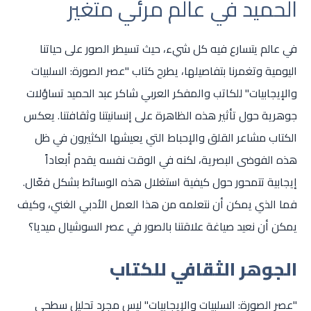
الحميد في عالم مرئي متغير
في عالم يتسارع فيه كل شيء، حيث تسيطر الصور على حياتنا
اليومية وتغمرنا بتفاصيلها، يطرح كتاب "عصر الصورة: السلبيات
والإيجابيات" للكاتب والمفكر العربي شاكر عبد الحميد تساؤلات
جوهرية حول تأثير هذه الظاهرة على إنسانيتنا وثقافتنا. يعكس
الكتاب مشاعر القلق والإحباط التي يعيشها الكثيرون في ظل
هذه الفوضى البصرية، لكنه في الوقت نفسه يقدم أبعاداً
إيجابية تتمحور حول كيفية استغلال هذه الوسائط بشكل فعّال.
فما الذي يمكن أن نتعلمه من هذا العمل الأدبي الغني، وكيف
يمكن أن نعيد صياغة علاقتنا بالصور في عصر السوشيال ميديا؟
الجوهر الثقافي للكتاب
"عصر الصورة: السلبيات والإيجابيات" ليس مجرد تحليل سطحي