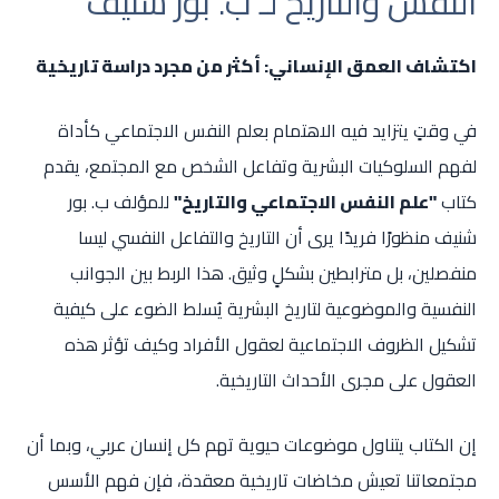
النفس والتاريخ لـ ب. بور شنيف
اكتشاف العمق الإنساني: أكثر من مجرد دراسة تاريخية
في وقتٍ يتزايد فيه الاهتمام بعلم النفس الاجتماعي كأداة
لفهم السلوكيات البشرية وتفاعل الشخص مع المجتمع، يقدم
كتاب
"علم النفس الاجتماعي والتاريخ"
للمؤلف ب. بور
شنيف منظورًا فريدًا يرى أن التاريخ والتفاعل النفسي ليسا
منفصلين، بل مترابطين بشكلٍ وثيق. هذا الربط بين الجوانب
النفسية والموضوعية لتاريخ البشرية يُسلط الضوء على كيفية
تشكيل الظروف الاجتماعية لعقول الأفراد وكيف تؤثر هذه
العقول على مجرى الأحداث التاريخية.
إن الكتاب يتناول موضوعات حيوية تهم كل إنسان عربي، وبما أن
مجتمعاتنا تعيش مخاضات تاريخية معقدة، فإن فهم الأسس