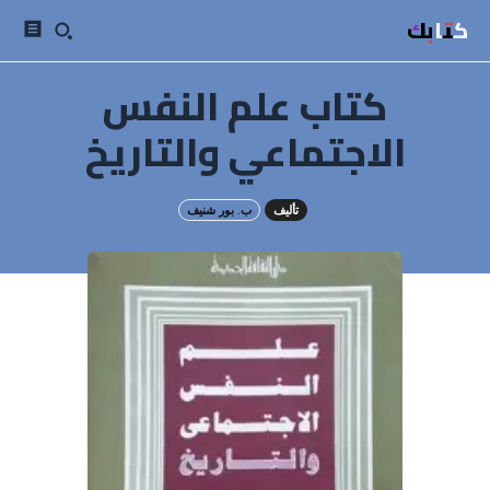
كتابك
كتاب علم النفس
الاجتماعي والتاريخ
تأليف
ب. بور شنيف