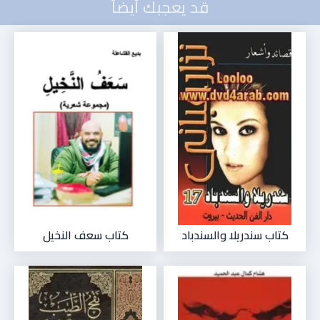
قد يعجبك أيضاً
كتاب سندريلا والسندباد
كتاب سعف النخيل