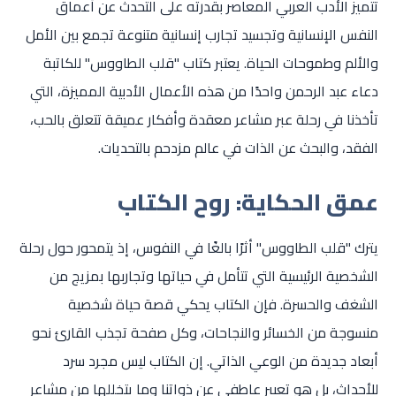
تتميز الأدب العربي المعاصر بقدرته على التحدث عن أعماق
النفس الإنسانية وتجسيد تجارب إنسانية متنوعة تجمع بين الأمل
والألم وطموحات الحياة. يعتبر كتاب "قلب الطاووس" للكاتبة
دعاء عبد الرحمن واحدًا من هذه الأعمال الأدبية المميزة، التي
تأخذنا في رحلة عبر مشاعر معقدة وأفكار عميقة تتعلق بالحب،
الفقد، والبحث عن الذات في عالم مزدحم بالتحديات.
عمق الحكاية: روح الكتاب
يترك "قلب الطاووس" أثرًا بالغًا في النفوس، إذ يتمحور حول رحلة
الشخصية الرئيسية التي تتأمل في حياتها وتجاربها بمزيج من
الشغف والحسرة. فإن الكتاب يحكي قصة حياة شخصية
منسوجة من الخسائر والنجاحات، وكل صفحة تجذب القارئ نحو
أبعاد جديدة من الوعي الذاتي. إن الكتاب ليس مجرد سرد
للأحداث، بل هو تعبير عاطفي عن ذواتنا وما يتخللها من مشاعر