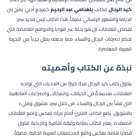
كيد الرجال
للكاتب
بلغنامي عبد الرحيم
كمرجع أدبي يمزج بين
الدراما والشعور الإنساني عميقاً. هذا الكتاب ليس مجرد سرد
لقصص العلاقات، بل هو رحلة عبر النوايا والدوافع الغامضة التي
تحكم تصرفات الرجال والنساء، مما يجعله يمثل جزءاً من التجربة
العربية المعاصرة.
نبذة عن الكتاب وأهميته
يتناول كتاب كيد الرجال قدرًا كبيرًا من التحديات التي تواجه
العلاقات، متجسدةً في الخيانات، والمكائد، والصراعات العاطفية
التي تنشأ بين الرجال والنساء. من خلال سرد مشوق ومليء
بالتشويق، يضع الكاتب القارئ أمام مرآة تعكس واقع العلاقات
المعقدة. يعتبر الكتاب بمثابة وثيقة ثقافية وتاريخية تتناول
قضايا هامة تعكس واقع المجتمعات العربية الحالية، مضيئةً