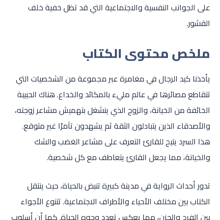
على الجوانب النفسية والاجتماعية التي قد تظل خفية خلف
القشور.
ملخص محتوى الكتاب
يأخذنا كيد الرجال في مغامرة عبر مجموعة من الشخصيات التي
تتقاطع مصائرها في عالم مليء بالمكائد والخداع. هناك الحبيبة
الخائفة من الخيانة، والزوج الذي ينشغل بتهميش مشاعر زوجته،
والأصدقاء الذين يتبادلون الثقة ثم يشهدون تآمرًا غير متوقع.
هذا السرد يتيح للقارئ التعرف على مشاعر الغضب والشك
والخيانة، مما يجعل القارئ يتعاطف مع كل شخصية.
تدور أحداث الرواية في مدينة كبيرة تنبض بالحياة، حيث ينتقل
الكتاب بين مختلف الأحياء والأطراف الاجتماعية. تتنوع الأجواء
بين الفرح والحزن، مما يعكس تعدد وجوه الحياة. كما أن أسلوب