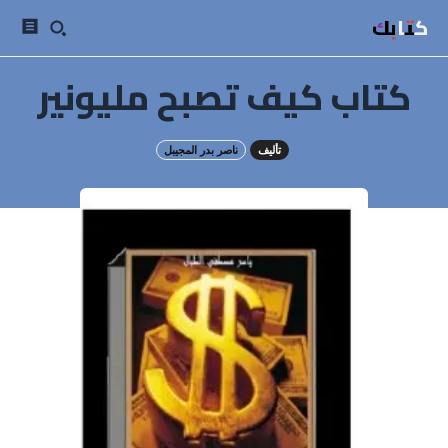
كتابك
كتاب كيف تصبح مليونير
تأليف
ناصر بدر المجيبل