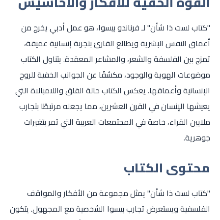
القوة الخفية للأفكار والأحاسيس
"كتاب لست ذا شأن" لـ فرناندو بيسوا، هو عمل أدبي يخرج من
أعماق النفس البشرية ويطالع القارئ بتجربة إنسانية عميقة،
تمزج بين الفلسفة والشعر، والمشاعر المعقدة. يتناول الكتاب
موضوعات الهوية والوجود، مكشفًا عن الجوانب الخفية للروح
الإنسانية وأعماقها. يعكس الكتاب حالة القلق واللامبالاة التي
يعيشها الإنسان في القرن العشرين، مما يجعله مرتبطًا بتجارب
ملايين القراء، خاصة في المجتمعات العربية التي تمر بتغيرات
جوهرية.
محتوى الكتاب
"كتاب لست ذا شأن" يمثل مجموعة من الأفكار والمواقف
الفلسفية ويستعرض تجارب بيسوا الشخصية مع المجهول. يتكون