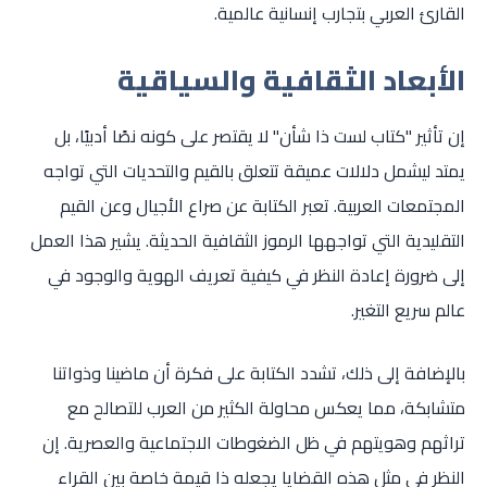
القارئ العربي بتجارب إنسانية عالمية.
الأبعاد الثقافية والسياقية
إن تأثير "كتاب لست ذا شأن" لا يقتصر على كونه نصًا أدبيًا، بل
يمتد ليشمل دلالات عميقة تتعلق بالقيم والتحديات التي تواجه
المجتمعات العربية. تعبر الكتابة عن صراع الأجيال وعن القيم
التقليدية التي تواجهها الرموز الثقافية الحديثة. يشير هذا العمل
إلى ضرورة إعادة النظر في كيفية تعريف الهوية والوجود في
عالم سريع التغير.
بالإضافة إلى ذلك، تشدد الكتابة على فكرة أن ماضينا وذواتنا
متشابكة، مما يعكس محاولة الكثير من العرب للتصالح مع
تراثهم وهويتهم في ظل الضغوطات الاجتماعية والعصرية. إن
النظر في مثل هذه القضايا يجعله ذا قيمة خاصة بين القراء