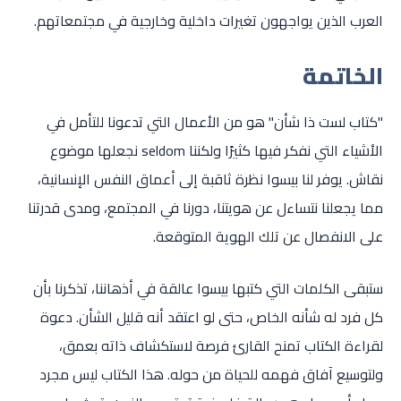
العرب الذين يواجهون تغيرات داخلية وخارجية في مجتمعاتهم.
الخاتمة
"كتاب لست ذا شأن" هو من الأعمال التي تدعونا للتأمل في
الأشياء التي نفكر فيها كثيرًا ولكننا seldom نجعلها موضوع
نقاش. يوفر لنا بيسوا نظرة ثاقبة إلى أعماق النفس الإنسانية،
مما يجعلنا نتساءل عن هويتنا، دورنا في المجتمع، ومدى قدرتنا
على الانفصال عن تلك الهوية المتوقعة.
ستبقى الكلمات التي كتبها بيسوا عالقة في أذهاننا، تذكرنا بأن
كل فرد له شأنه الخاص، حتى لو اعتقد أنه قليل الشأن. دعوة
لقراءة الكتاب تمنح القارئ فرصة لاستكشاف ذاته بعمق،
ولتوسيع آفاق فهمه للحياة من حوله. هذا الكتاب ليس مجرد