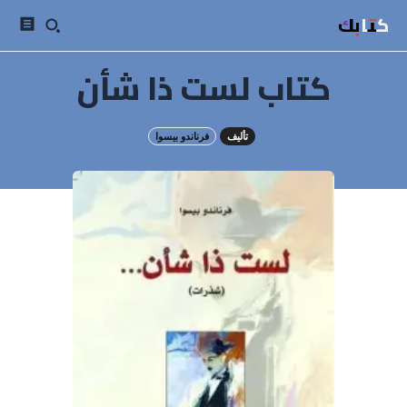
كتابك
كتاب لست ذا شأن
تأليف
فرناندو بيسوا