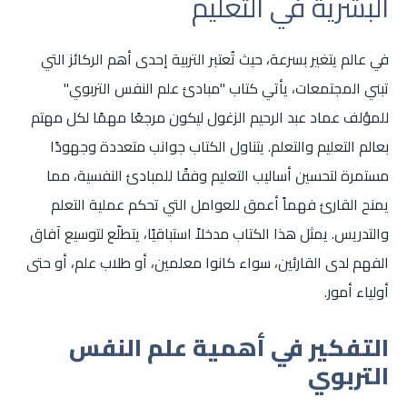
البشرية في التعليم
في عالم يتغير بسرعة، حيث تُعتبر التربية إحدى أهم الركائز التي
تبني المجتمعات، يأتي كتاب "مبادئ علم النفس التربوي"
للمؤلف عماد عبد الرحيم الزغول ليكون مرجعًا مهمًا لكل مهتم
بعالم التعليم والتعلم. يتناول الكتاب جوانب متعددة وجهودًا
مستمرة لتحسين أساليب التعليم وفقًا للمبادئ النفسية، مما
يمنح القارئ فهماً أعمق للعوامل التي تحكم عملية التعلم
والتدريس. يمثل هذا الكتاب مدخلاً استباقيًا، يتطلّع لتوسيع آفاق
الفهم لدى القارئين، سواء كانوا معلمين، أو طلاب علم، أو حتى
أولياء أمور.
التفكير في أهمية علم النفس
التربوي