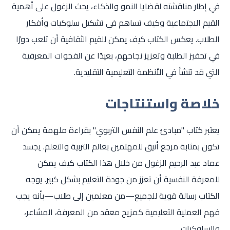
في إطار مناقشته لقضايا النمو والذكاء، يحث الزغول على أهمية
القيم الاجتماعية وكيف تساهم في تشكيل سلوكيات وأفكار
الطلاب. يعكس الكتاب كيف يمكن للقيم الثقافية أن تلعب دورًا
في تحفيز الطلبة وتعزيز نجاحهم، بعيدًا عن الفجوات المعرفية
التي قد تنشأ في الأنظمة التعليمية التقليدية.
خلاصة واستنتاجات
يعتبر كتاب "مبادئ علم النفس التربوي" بقراءة ملهمة يمكن أن
تكون بمثابة مرجع أنيق للمهتمين بعالم التربية والتعلم. يجسد
عماد عبد الرحيم الزغول من خلال هذا الكتاب كيف يمكن
للمعرفة النفسية أن تعزز من جودة التعليم بشكل كبير. يوجه
الكتاب رسالة قوية للجميع—من معلمين إلى طلاب—بأنه يجب
فهم العملية التعليمية كمزيج معقد من المعرفة، المشاعر،
والسلوكيات.