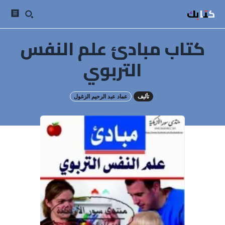
كتابك
كتاب مبادئ علم النفس
التربوي
تأليف
عماد عبد الرحيم الزغول