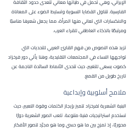
الإيراني، وهي تحمل في طياتها معاني تتعدى حدود الثقافة
الفارسية. تتناول القضايا النسوية وتسليط الضوء على المعاناة
والانكسارات التي تعاني منها المرأة، مما يجعل شعرها مناسبًا
ومرتبطًا بالذكاء العاطفي للقراء العرب.
تزيد هذه النصوص من فهم القارئ العربي للتحديات التي
تواجهها النساء في المجتمعات التقليدية، وهنا يأتي دور فرخزاد
كصوت يسعى للتغيير، حيث تتحدى الأنماط السائدة الناجمة عن
تاريخ طويل من القمع.
ملامح أسلوبية وإبداعية
البنية الشعرية لفرخزاد تتميز بإيجاز الكلمات وقوة التعبير، حيث
تستخدم استراتيجيات فنية متنوعة. تلعب الصور الشعرية دورًا
محوريًا، إذ تمزج بين ما هو حسي وما هو مجرّد لتصور الأفكار