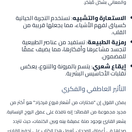
والمعاني بشكل مُبتكر.
الاستعارة والتشبيه
: تستخدم التجربة الحياتية
كسياق لفهم الأشياء، مما يجعلها قريبة من
القلب.
رمزية الطبيعة
: تستفيد من عناصر الطبيعية
لتجسد مشاعرها وأفكارها، مما يضيف عمقًا
للمضمون.
إيقاع شعري
: يتسم بالمرونة والتنوع، يعكس
تقلبات الأحاسيس البشرية.
التأثير العاطفي والفكري
يمكن القول إن "مختارات من أشعار فروغ فرخزاد" هو أكثر من
مجرد مجموعة من القصائد؛ إنه نافذة على عمق الروح الإنسانية.
يشعر القارئ بوجود صلة عميقة بينه وبين الكلمات، حيث تتردد
صداها في أعماق الوجدان. يُعمل هذا الكتاب على تحفيز القارئ