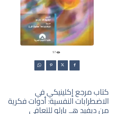
97
كتاب مرجع إكلينيكي في
الاضطرابات النفسية: أدوات فكرية
من ديفيد هـ. بارلو للتعافي