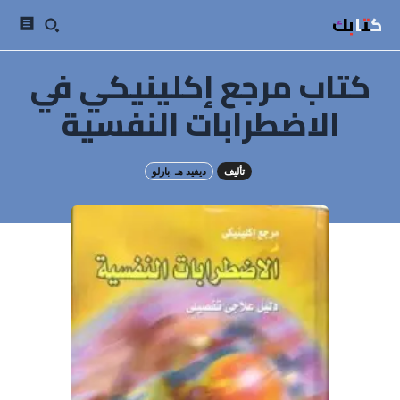
كتابك
كتاب مرجع إكلينيكي في
الاضطرابات النفسية
تأليف
ديفيد هـ .بارلو