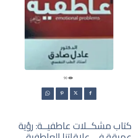
90
كتاب مشكــلات عاطفيــة: رؤية
عميقة في علاقاتنا العاطفية