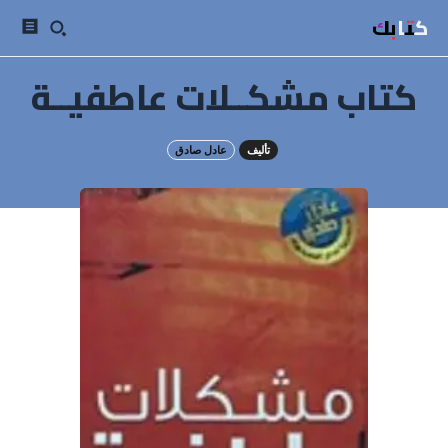
كتابك
كتاب مشكــلات عاطفيــة
تأليف
عادل صادق